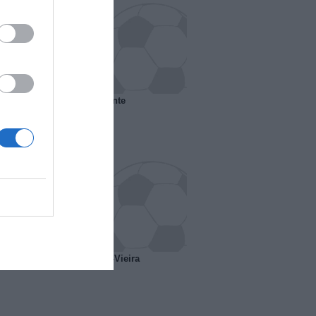
 il Marsiglia senza presidente
o ipotesi scambio Davids-Vieira