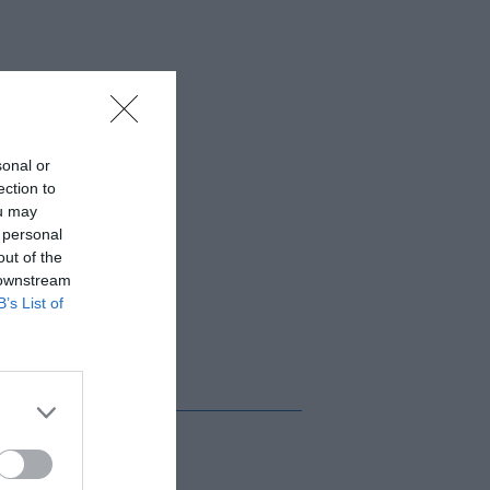
sonal or
ection to
ou may
 personal
out of the
 downstream
B’s List of