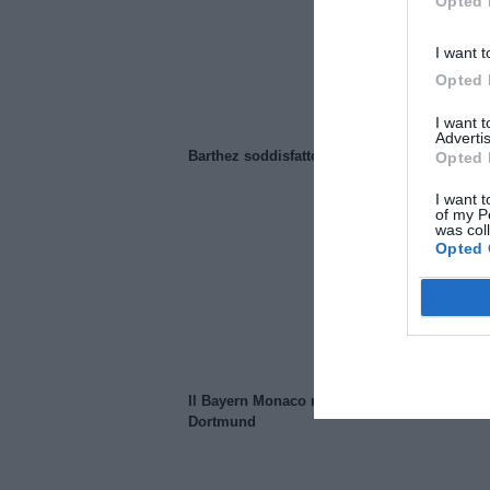
Opted 
I want t
Opted 
I want 
Advertis
Barthez soddisfatto del Manchester United
Opted 
I want t
of my P
was col
Opted 
Il Bayern Monaco ridimensiona il Borussia
Dortmund