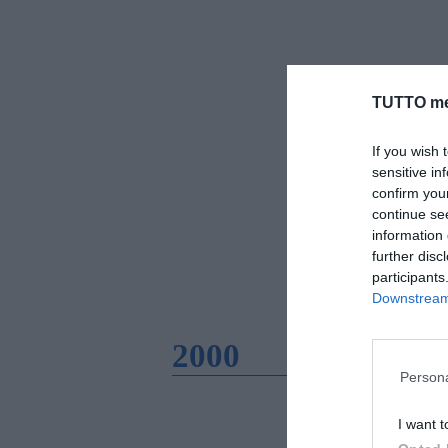
TUTTO me
If you wish 
sensitive in
confirm you
continue se
information 
further disc
participants
Downstream 
2000
Persona
I want t