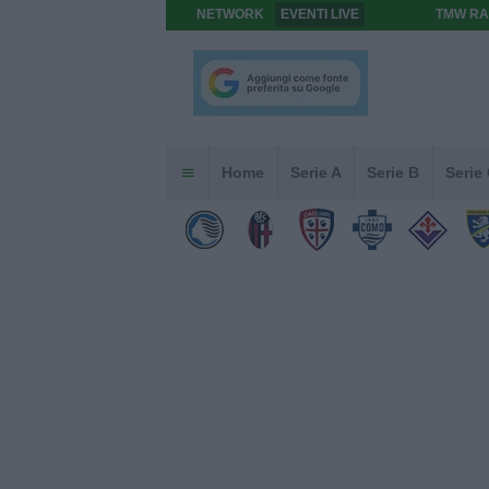
NETWORK
EVENTI LIVE
TMW RA
Home
Serie A
Serie B
Serie