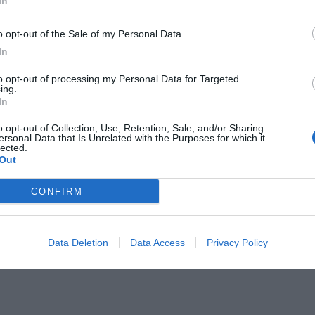
In
o opt-out of the Sale of my Personal Data.
In
to opt-out of processing my Personal Data for Targeted
ing.
Il Rayo Vallecano spinge per Zamorano
Francia,
In
o opt-out of Collection, Use, Retention, Sale, and/or Sharing
ersonal Data that Is Unrelated with the Purposes for which it
lected.
Out
CONFIRM
Data Deletion
Data Access
Privacy Policy
Wiltord vuole giocare
A gennai