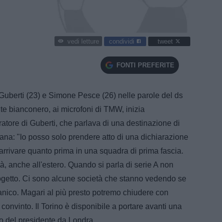
condividi
tweet
vedi letture
FONTI PREFERITE
o Guberti (23) e Simone Pesce (26) nelle parole del ds
ente bianconero, ai microfoni di TMW, inizia
tore di Guberti, che parlava di una destinazione di
ritana: "Io posso solo prendere atto di una dichiarazione
arrivare quanto prima in una squadra di prima fascia.
, anche all'estero. Quando si parla di serie A non
progetto. Ci sono alcune società che stanno vedendo se
rganico. Magari al più presto potremo chiudere con
nvinto. Il Torino è disponibile a portare avanti una
tro del presidente da Londra.