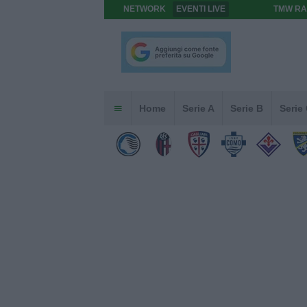
NETWORK
EVENTI LIVE
TMW RA
Home
Serie A
Serie B
Serie