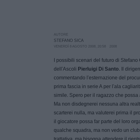
AUTORE
STEFANO SICA
VENERDÌ 8 AGOSTO 2008, 20:58
2008
I possibili scenari del futuro di Stefan
dell'Ascoli
Pierluigi Di Santo
. Il dirig
commentando l'esternazione del procura
prima fascia in serie A per l'ala caglia
simile. Spero per il ragazzo che possa 
Ma non disdegnerei nessuna altra realtà
scarterei nulla, ma valuterei prima il 
il giocatore possa far parte del loro o
qualche squadra, ma non vedo un club co
trattativa, ma bisogna attendere il rien