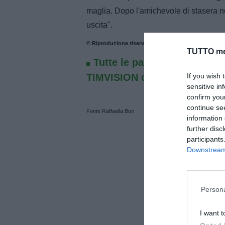
maglia. Dopo l'amichevole di stasera n
uscita".
© Riproduzione riservata
TUTTO me
Tutte le partite di Serie A d
If you wish 
TIMVISION con DAZN!
sensitive in
confirm you
continue se
Fonte Raffaella Bon
information 
further disc
participants
Downstream 
Persona
I want t