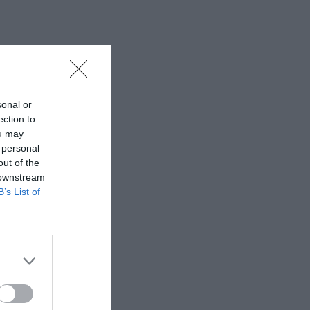
sonal or
ection to
ou may
 personal
out of the
 downstream
B’s List of