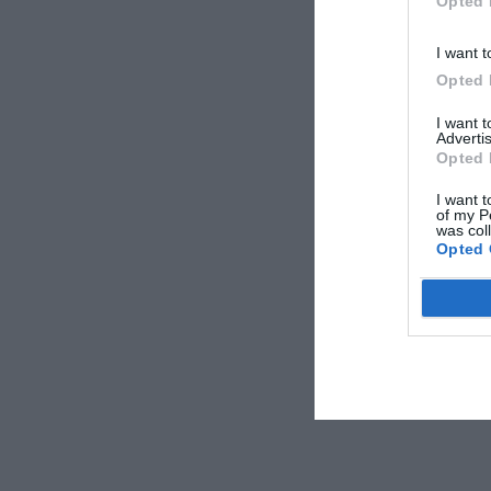
Opted 
I want t
Opted 
I want 
Advertis
Opted 
I want t
of my P
was col
Opted 