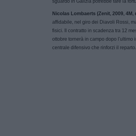
sguardo in Galizia potrebbe fare la for
Nicolas Lombaerts (Zenit, 2009, 4M, 
affidabile, nel giro dei Diavoli Rossi, 
fisici. Il contratto in scadenza tra 12 
ottobre tornerà in campo dopo l'ultimo in
centrale difensivo che rinforzi il reparto