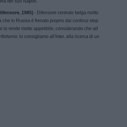
tuna del suo Napoli.
difensore, 1985)
- Difensore centrale belga molto
ma che in Russia è frenato proprio dai continui stop
mesi lo rende molto appetibile, considerando che ad
fortunio: lo consigliamo all'Inter, alla ricerca di un
.