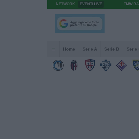
NETWORK
EVENTI LIVE
TMW RA
Home
Serie A
Serie B
Serie