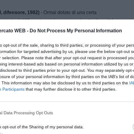
, difensore, 1982)
- Ormai dotato di una certa
trale di 188 centimetri è pronto per il salto di qualità
amo allora alla Fiorentina, che cerca un rinforzo
rcato WEB -
Do Not Process My Personal Information
to opt-out of the sale, sharing to third parties, or processing of your per
 portiere, 1983)
- Se la Juventus cerca un portiere di
formation for targeted advertising by us, please use the below opt-out s
r selection. Please note that after your opt-out request is processed y
in Turchia, con questo buon 24enne, con già due
eing interest-based ads based on personal information utilized by us or
poco e può diventare una sorpresa: una curiosità,
disclosed to third parties prior to your opt-out. You may separately opt-
accante nella semifinale europea con la Germania a
losure of your personal information by third parties on the IAB’s list of
. This information may also be disclosed by us to third parties on the
IA
adra.
Participants
that may further disclose it to other third parties.
, attaccante, 1987)
- Nostalgia di ucraini in attacco in
stra riscaldata Shevchenko, ma il nuovo talento del
r, è alto 1.87 ed è proprio un centravanti di manovra
l Data Processing Opt Outs
nte dotato e con un senso del gol in miglioramento.
o opt-out of the Sharing of my personal data.
e A della tua squadra. Attiva