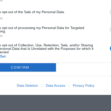
In
con DAZN!
o opt-out of the Sale of my Personal Data.
In
to opt-out of processing my Personal Data for Targeted
ing.
In
o opt-out of Collection, Use, Retention, Sale, and/or Sharing
ersonal Data that Is Unrelated with the Purposes for which it
lected.
Out
CONFIRM
Data Deletion
Data Access
Privacy Policy