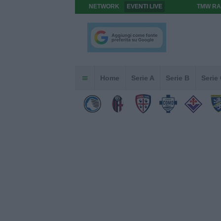
NETWORK
EVENTI LIVE
TMW RA
Home
Serie A
Serie B
Serie