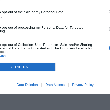
In
o opt-out of the Sale of my Personal Data.
Il Rayo Vallecano spinge per Zamorano
Francia,
In
to opt-out of processing my Personal Data for Targeted
ing.
In
o opt-out of Collection, Use, Retention, Sale, and/or Sharing
ersonal Data that Is Unrelated with the Purposes for which it
lected.
Out
CONFIRM
Wiltord vuole giocare
A gennai
Data Deletion
Data Access
Privacy Policy