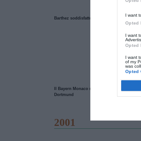
Opted 
I want t
Barthez soddisfatto del Manchester United
Opted 
I want 
Advertis
Opted 
I want t
of my P
was col
Opted 
Il Bayern Monaco ridimensiona il Borussia
Dortmund
2001