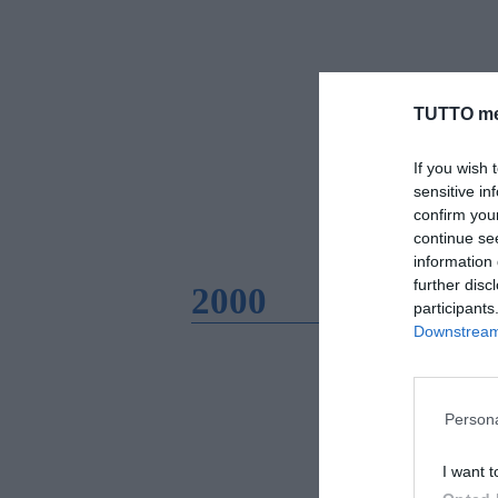
TUTTO me
If you wish 
sensitive in
confirm you
continue se
information 
further disc
2000
participants
Downstream 
Persona
I want t