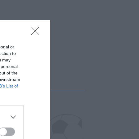
sonal or
ection to
ou may
 personal
out of the
 downstream
B’s List of