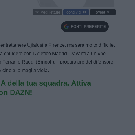
condividi
tweet
vedi letture
FONTI PREFERITE
r trattenere Ujfalusi a Firenze, ma sarà molto difficile,
 a chiudere con l'Atletico Madrid. Davanti a un «no
o Ferrari o Raggi (Empoli). Il procuratore del difensore
icino alla maglia viola.
e A della tua squadra. Attiva
con DAZN!