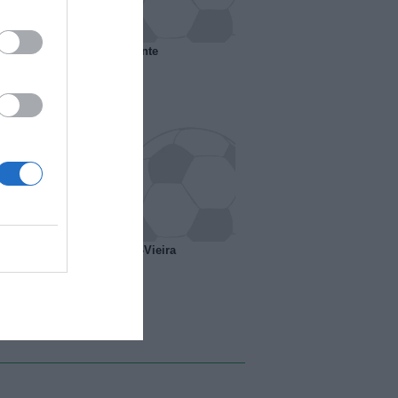
 il Marsiglia senza presidente
o ipotesi scambio Davids-Vieira