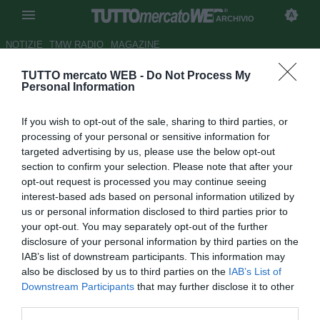
ARCHIVIO
NOTIZIE
TMW RADIO
MAGAZINE
TUTTO mercato WEB -
Do Not Process My
Foggia, Barbagli o Pezzella per
Personal Information
la fascia sinistra
If you wish to opt-out of the sale, sharing to third parties, or
Autore Mario Ciampi
processing of your personal or sensitive information for
25.08.2008 12:07
2008
targeted advertising by us, please use the below opt-out
vedi letture
section to confirm your selection. Please note that after your
opt-out request is processed you may continue seeing
interest-based ads based on personal information utilized by
us or personal information disclosed to third parties prior to
your opt-out. You may separately opt-out of the further
disclosure of your personal information by third parties on the
IAB’s list of downstream participants. This information may
also be disclosed by us to third parties on the
IAB’s List of
Un solo tassello ed il mosaico nelle mani di Raffaele
Downstream Participants
that may further disclose it to other
Novelli sarà completo. Che al Foggia manchi ancora un
third parties.
terzino sinistro di ruolo per completarsi, lo sanno ormai