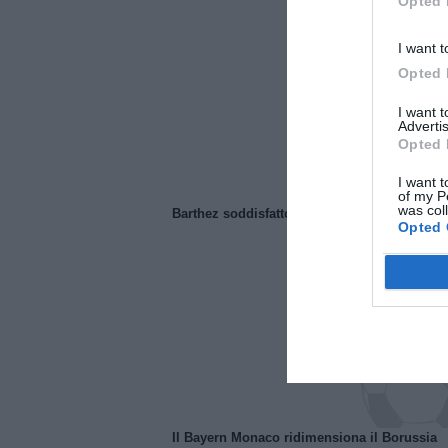
Opted 
I want t
Opted 
I want 
Advertis
Opted 
I want t
of my P
was col
Barthez soddisfatto del Manchester United
Opted 
Il Bayern Monaco ridimensiona il Borussia