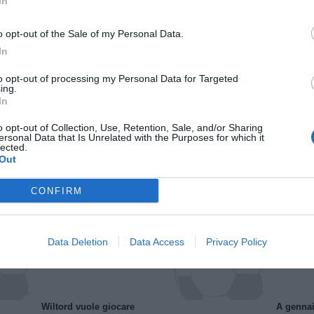
In
o opt-out of the Sale of my Personal Data.
In
to opt-out of processing my Personal Data for Targeted
ing.
In
o opt-out of Collection, Use, Retention, Sale, and/or Sharing
ersonal Data that Is Unrelated with the Purposes for which it
lected.
Il Rayo Vallecano spinge per Zamorano
Francia,
Out
CONFIRM
Data Deletion
Data Access
Privacy Policy
Wiltord vuole giocare
A gennai