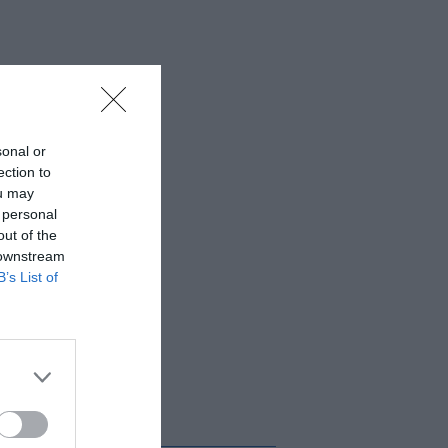
sonal or
ection to
ou may
 personal
out of the
 downstream
B’s List of