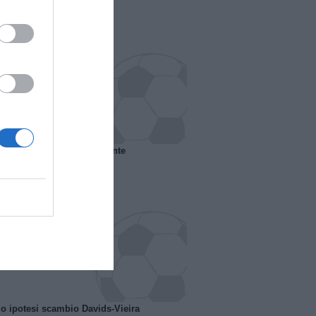
 il Marsiglia senza presidente
o ipotesi scambio Davids-Vieira