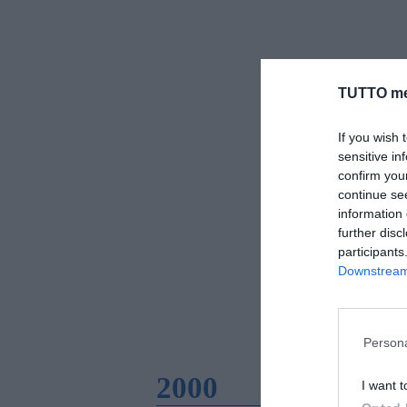
TUTTO me
If you wish 
sensitive in
confirm you
continue se
information 
further disc
participants
Downstream 
Persona
2000
I want t