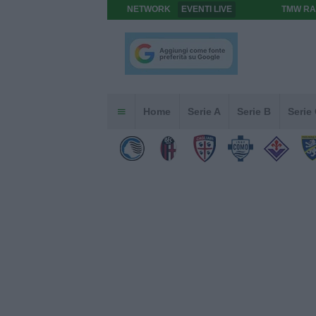
NETWORK
EVENTI LIVE
TMW RA
Home
Serie A
Serie B
Serie