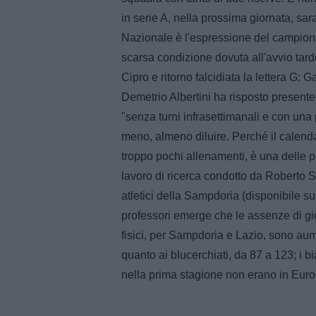
in serie A, nella prossima giornata, sar
Nazionale è l'espressione del campionat
scarsa condizione dovuta all'avvio tardo
Cipro e ritorno falcidiata la lettera G: 
Demetrio Albertini ha risposto presente
"senza turni infrasettimanali e con una
meno, almeno diluire. Perché il calenda
troppo pochi allenamenti, è una delle pr
lavoro di ricerca condotto da Roberto Sa
atletici della Sampdoria (disponibile s
professori emerge che le assenze di gio
fisici, per Sampdoria e Lazio, sono au
quanto ai blucerchiati, da 87 a 123; i 
nella prima stagione non erano in Euro