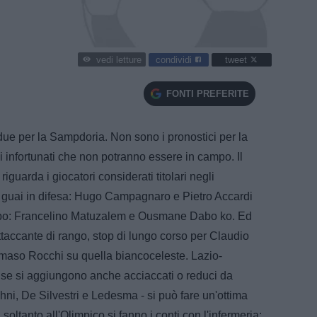
condividi
tweet
vedi letture
FONTI PREFERITE
 due per la Sampdoria. Non sono i pronostici per la
i infortunati che non potranno essere in campo. Il
iguarda i giocatori considerati titolari negli
a guai in difesa: Hugo Campagnaro e Pietro Accardi
mpo: Francelino Matuzalem e Ousmane Dabo ko. Ed
taccante di rango, stop di lungo corso per Claudio
maso Rocchi su quella biancoceleste. Lazio-
é se si aggiungono anche acciaccati o reduci da
hni, De Silvestri e Ledesma - si può fare un'ottima
oltanto all'Olimpico si fanno i conti con l'infermeria: