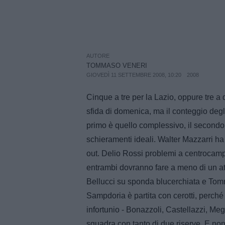
AUTORE
TOMMASO VENERI
GIOVEDÌ 11 SETTEMBRE 2008, 10:20
2008
Cinque a tre per la Lazio, oppure tre a
sfida di domenica, ma il conteggio degl
primo è quello complessivo, il secondo r
schieramenti ideali. Walter Mazzarri h
out. Delio Rossi problemi a centroca
entrambi dovranno fare a meno di un at
Bellucci su sponda blucerchiata e Tom
Sampdoria è partita con cerotti, perch
infortunio - Bonazzoli, Castellazzi, Meg
squadra con tanto di due riserve. E non s