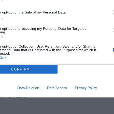
In
in lotta su tre fronti, serie A, Coppa Italia e
o opt-out of the Sale of my Personal Data.
veva iniziato prestissimo con l'Intertoto). Nuovo
In
ecnici impegnati in un'italianissima corsa ad arrangiarsi.
e a Stankevicius, ma dovrebbe affidarsi a Bottinelli,
to opt-out of processing my Personal Data for Targeted
ing.
entrocampo, non ha ancora perso le speranze di
In
gnetica di ieri ha evidenziato un "modico edema
o opt-out of Collection, Use, Retention, Sale, and/or Sharing
fibbre muscolari", per ora fa soltanto fisioterapia), ma è
ersonal Data that Is Unrelated with the Purposes for which it
lected.
isponibile e Meghni è appena rientrato in gruppo,
Out
ai più abituato a fare il trequartista. Con Pandev e
CONFIRM
utta offesa e poca difesa. Nella gara dei "sinistri", a
 Lazio.
e A della tua squadra. Attiva
Data Deletion
Data Access
Privacy Policy
con DAZN!