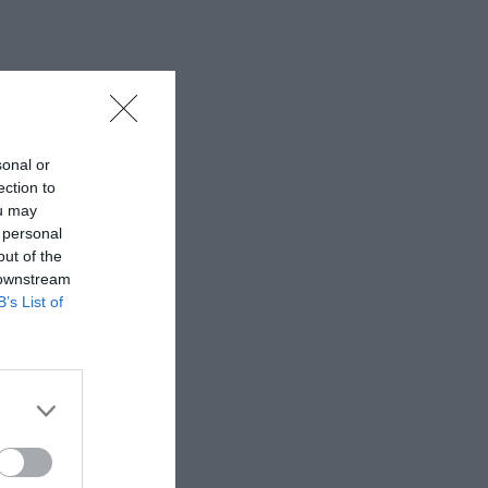
sonal or
ection to
ou may
 personal
out of the
 downstream
B’s List of