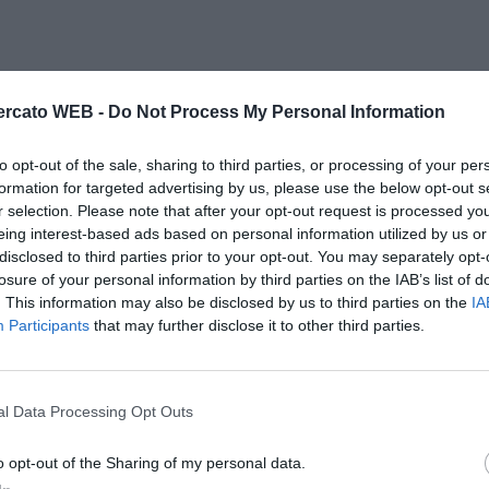
rcato WEB -
Do Not Process My Personal Information
to opt-out of the sale, sharing to third parties, or processing of your per
formation for targeted advertising by us, please use the below opt-out s
r selection. Please note that after your opt-out request is processed y
eing interest-based ads based on personal information utilized by us or
disclosed to third parties prior to your opt-out. You may separately opt-
losure of your personal information by third parties on the IAB’s list of
 causa dell'impegno estivo di Euro 2008. Sampdoria a
. This information may also be disclosed by us to third parties on the
IA
Participants
that may further disclose it to other third parties.
orso campionato. Lazio quarta col Torino, preceduta da
nter (188). Sassi e Tibaudi sottolineano che l'aumento
n anno fa è stato del 29% e che ben 13 squadre hanno
l Data Processing Opt Outs
i? Difficoltà di controllo dei tempi di
amenti e stress causati da trasferte e impegni di
o opt-out of the Sharing of my personal data.
i che hanno avuto frequenti impegni di elevata