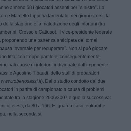
anno almeno 58 i giocatori assenti per "sinistro". La
o e Marcello Lippi ha lamentato, nei giorni scorsi, la
 della stagione e la maledizione degli infortuni (tra
Gamberini, Grosso e Gattuso). Il vice-presidente federale
, proponendo una partenza anticipata dei tornei,
 pausa invernale per recuperare". Non si può giocare
rio fitto, con troppe partite e, conseguentemente,
incipali cause di infortuni individuate dall'imponente
ssi e Agostino Tibaudi, dello staff di preparatori
u
www.robertosassi.it
). Dallo studio condotto dai due
catori in partite di campionato a causa di problemi
mentate tra la stagione 2006/2007 e quella successiva:
biancocelesti, da 80 a 166. E, guarda caso, entrambe
pa, nella seconda sì.