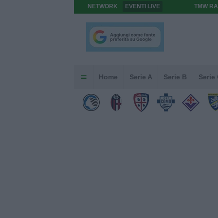
NETWORK
EVENTI LIVE
TMW RA
Home
Serie A
Serie B
Serie