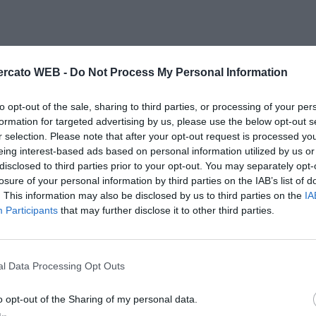
allenatore». L'altro nome caldo è quello di Lippi, ma
rcato WEB -
Do Not Process My Personal Information
scissioni contrattuali non ama l'Inghilterra, conosce
aspettare un'offerta di una squadra più vicina a casa
to opt-out of the sale, sharing to third parties, or processing of your per
club italiano ma dice anche di non aver avuto nessun
formation for targeted advertising by us, please use the below opt-out s
indi, ancora non l'ha contattato e l'unico motivo
r selection. Please note that after your opt-out request is processed y
eing interest-based ads based on personal information utilized by us or
far cambiare idea al suo "number one" (leggi Ancelotti)
disclosed to third parties prior to your opt-out. You may separately opt-
n vado al Chelsea, è un'ipotesi impossibile da
losure of your personal information by third parties on the IAB’s list of
 mai niente di certo. Ed è forse questo il motivo per
. This information may also be disclosed by us to third parties on the
IA
Participants
that may further disclose it to other third parties.
te lo stesso concetto: «Ancelotti al Chelsea? Sì ma ci
vocazione ma potrebbe anche essere una strada
tre soluzioni per portare a casa un fuoriclasse di nome
l Data Processing Opt Outs
 Lo stesso ad rossonero sempre ieri ha dichiarato: «Per
ioni di euro e noi siamo scappati». Il Milan ha cambiato
o opt-out of the Sharing of my personal data.
ze e si affida ai giovani come Pato, Kakà e forse