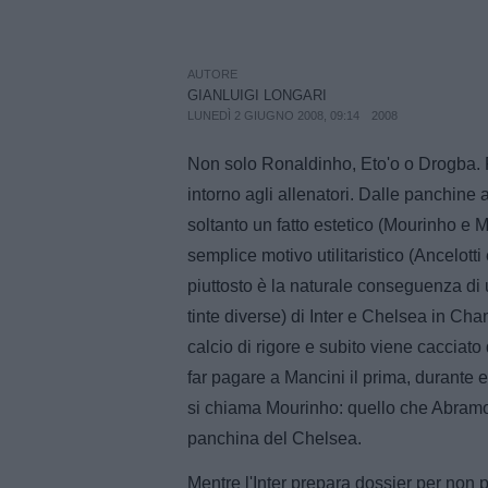
AUTORE
GIANLUIGI LONGARI
LUNEDÌ 2 GIUGNO 2008, 09:14
2008
Non solo Ronaldinho, Eto'o o Drogba. P
intorno agli allenatori. Dalle panchine
soltanto un fatto estetico (Mourinho e 
semplice motivo utilitaristico (Ancelotti 
piuttosto è la naturale conseguenza di 
tinte diverse) di Inter e Chelsea in Ch
calcio di rigore e subito viene cacciato 
far pagare a Mancini il prima, durante e
si chiama Mourinho: quello che Abramo
panchina del Chelsea.
Mentre l'Inter prepara dossier per non p