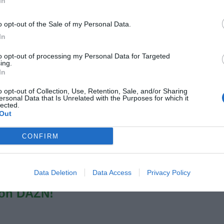
In
o opt-out of the Sale of my Personal Data.
uisti con il botto e non si accontentano certo di
In
 Ecco perché Galliani prova a tastare il polso
to opt-out of processing my Personal Data for Targeted
tterebbe il Carletto delle due Champions League, uno
ing.
In
 Drogba qualsiasi. I prossimi giorni ovviamente
onfiato subito o se davvero è il caso di farci più di un
o opt-out of Collection, Use, Retention, Sale, and/or Sharing
ersonal Data that Is Unrelated with the Purposes for which it
ontinua i suoi sondaggi, Mourinho si prepara a
lected.
Out
ove milioni di euro e Lippi interrompe la sua carriera
i l'offerta giusta. Se Ancelotti dovesse dire sì al
CONFIRM
 immediatamente sua. Altrimenti, non gli resta che
lta in silenzio.
Data Deletion
Data Access
Privacy Policy
e A della tua squadra. Attiva
con DAZN!