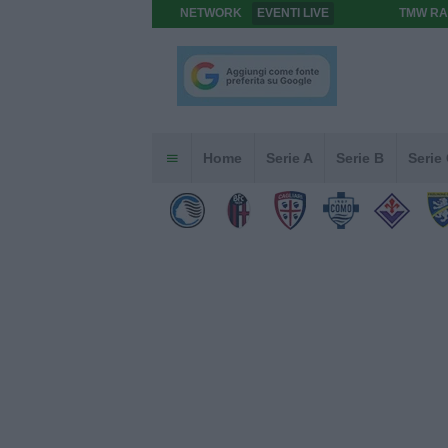
NETWORK
EVENTI LIVE
TMW RA
Home
Serie A
Serie B
Serie