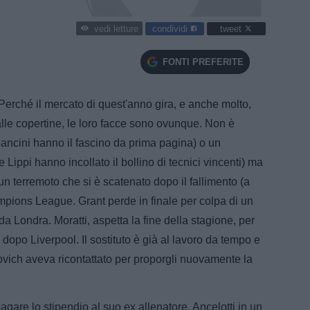
condividi
tweet
vedi letture
FONTI PREFERITE
erché il mercato di quest'anno gira, e anche molto,
 alle copertine, le loro facce sono ovunque. Non è
Mancini hanno il fascino da prima pagina) o un
e Lippi hanno incollato il bollino di tecnici vincenti) ma
un terremoto che si è scatenato dopo il fallimento (a
ampions League. Grant perde in finale per colpa di un
da Londra. Moratti, aspetta la fine della stagione, per
 dopo Liverpool. Il sostituto è già al lavoro da tempo e
vich aveva ricontattato per proporgli nuovamente la
agare lo stipendio al suo ex allenatore, Ancelotti in un