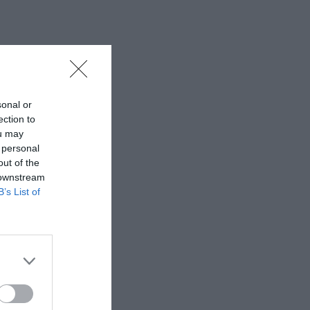
sonal or
ection to
ou may
 personal
out of the
 downstream
B’s List of