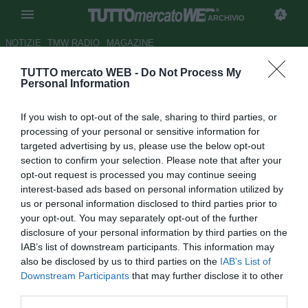
ARCHIVIO
NOTIZIE
TMW RADIO
MAGAZINE
TUTTO mercato WEB -
Do Not Process My
Tuttosport
- Juve-Napoli,
Personal Information
braccio di ferro per Hamsik
If you wish to opt-out of the sale, sharing to third parties, or
Autore Marco Gori
processing of your personal or sensitive information for
11.03.2008 08:30
2008
targeted advertising by us, please use the below opt-out
vedi letture
section to confirm your selection. Please note that after your
opt-out request is processed you may continue seeing
interest-based ads based on personal information utilized by
us or personal information disclosed to third parties prior to
your opt-out. You may separately opt-out of the further
disclosure of your personal information by third parties on the
IAB’s list of downstream participants. This information may
also be disclosed by us to third parties on the
IAB’s List of
Sia De Laurentiis che Marino ne hanno ribadito
Downstream Participants
that may further disclose it to other
l'incedibilità, ma pare che la Juventus, di mollare Marek
third parties.
Hamsik non ne voglia proprio sapere e sarebbe pronta a