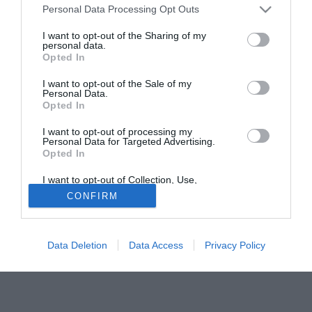
Personal Data Processing Opt Outs
giocarsi nel prossimo mercato estivo i due assi che ha
nella manica: per il riscatto di Marcelo Zalayeta ed
I want to opt-out of the Sharing of my
personal data.
Emanuele Blasi era stata concordata una cifra di circa 2,5
Opted In
milioni ciascuno; ma dopo l'ottima stagione disputata la
valutazione potrebbe risultare quasi raddoppiata, ed il club
I want to opt-out of the Sale of my
Personal Data.
partenopeo potrebbe trovarsi tra la scelta di dover
Opted In
effettuare un enorme esborso economico e quella di
perderli entrambi, con notevole danno tecnico e di
I want to opt-out of processing my
Personal Data for Targeted Advertising.
immagine; sarà su questo nodo che si disputerà la sfida di
Opted In
mercato tra le due società.
I want to opt-out of Collection, Use,
Retention, Sale, and/or Sharing of my
CONFIRM
Tutte le partite di Serie A della tua squadra. Attiva l’Offerta di
Personal Data that Is Unrelated with the
Purposes for which it was collected.
TIMVISION con DAZN!
Opted Out
Data Deletion
Data Access
Privacy Policy