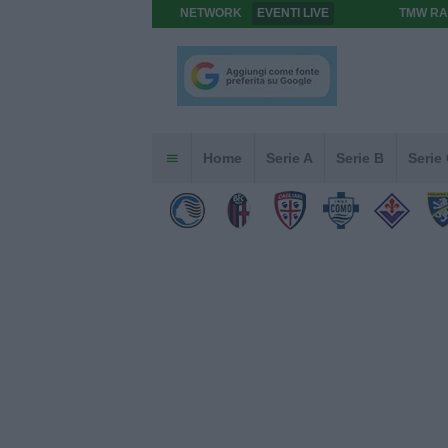
NETWORK
EVENTI LIVE
TMW RA
Home
Serie A
Serie B
Serie