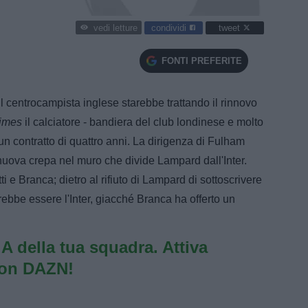
condividi
tweet
vedi letture
FONTI PREFERITE
l centrocampista inglese starebbe trattando il rinnovo
imes
il calciatore - bandiera del club londinese e molto
n contratto di quattro anni. La dirigenza di Fulham
uova crepa nel muro che divide Lampard dall'Inter.
 e Branca; dietro al rifiuto di Lampard di sottoscrivere
rebbe essere l'Inter, giacché Branca ha offerto un
e A della tua squadra. Attiva
con DAZN!