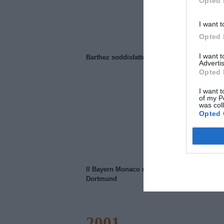
Opted 
I want t
Opted 
I want 
Barthez soddisfatto del Manchester United
Advertis
Opted 
I want t
of my P
was col
Opted 
Il Bayern Monaco ridimensiona il Borussia
Dortmund
2001