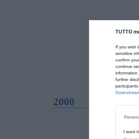
TUTTO me
If you wish 
sensitive in
confirm you
continue se
information 
further disc
participants
Downstream 
2000
Persona
I want t