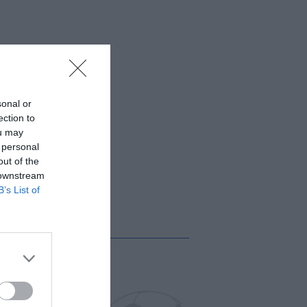
sonal or
ection to
ou may
 personal
out of the
 downstream
B’s List of