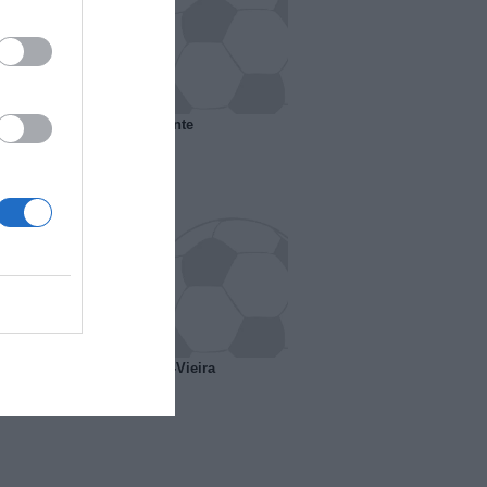
 il Marsiglia senza presidente
o ipotesi scambio Davids-Vieira