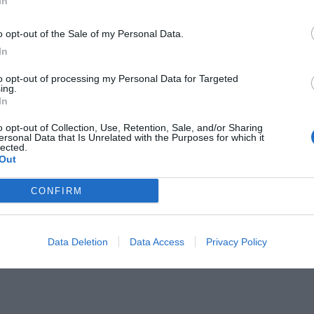
In
o opt-out of the Sale of my Personal Data.
In
to opt-out of processing my Personal Data for Targeted
Il Rayo Vallecano spinge per Zamorano
Francia,
ing.
In
o opt-out of Collection, Use, Retention, Sale, and/or Sharing
ersonal Data that Is Unrelated with the Purposes for which it
lected.
Out
CONFIRM
Wiltord vuole giocare
A gennai
Data Deletion
Data Access
Privacy Policy