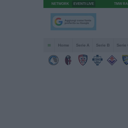
NETWORK
EVENTI LIVE
TMW RA
Home
Serie A
Serie B
Serie