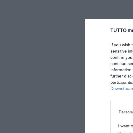
TUTTO me
If you wish 
sensitive in
confirm you
continue se
information 
further disc
participants
Downstream 
Persona
I want t