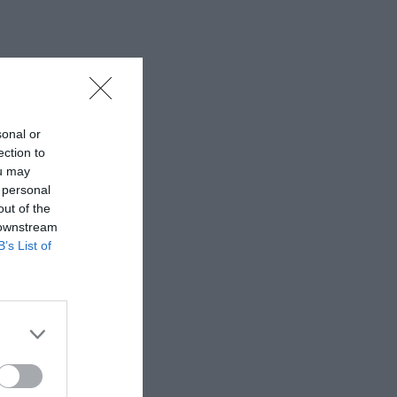
sonal or
ection to
ou may
 personal
out of the
 downstream
B’s List of