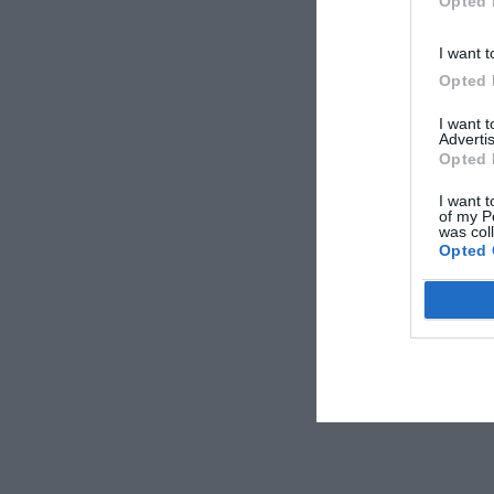
Opted 
I want t
Opted 
I want 
Advertis
Opted 
I want t
of my P
was col
Opted 