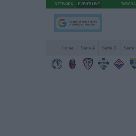
NETWORK
EVENTI LIVE
TMW RA
Home
Serie A
Serie B
Serie