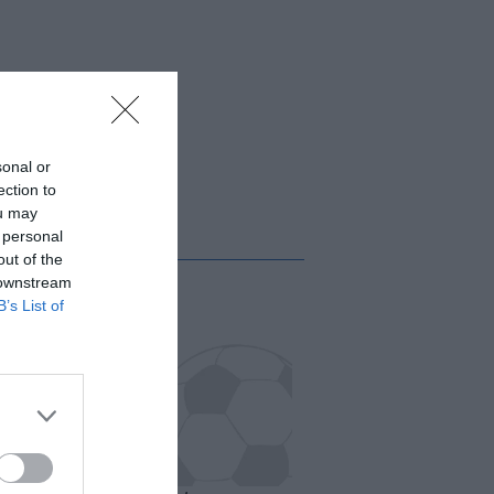
sonal or
ection to
ou may
 personal
out of the
 downstream
B’s List of