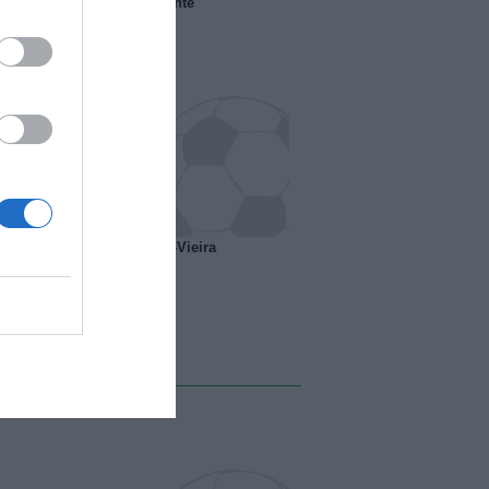
 il Marsiglia senza presidente
o ipotesi scambio Davids-Vieira