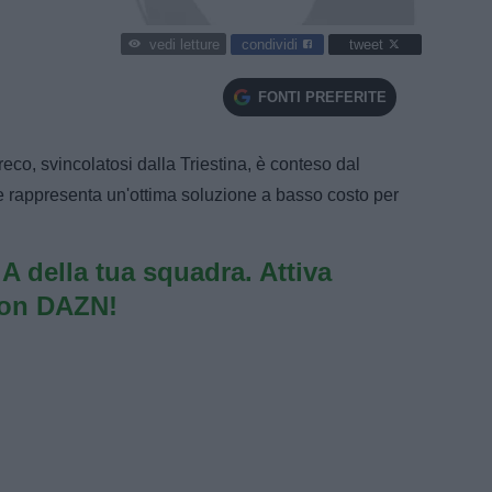
condividi
tweet
vedi letture
FONTI PREFERITE
eco, svincolatosi dalla Triestina, è conteso dal
e rappresenta un'ottima soluzione a basso costo per
e A della tua squadra. Attiva
con DAZN!