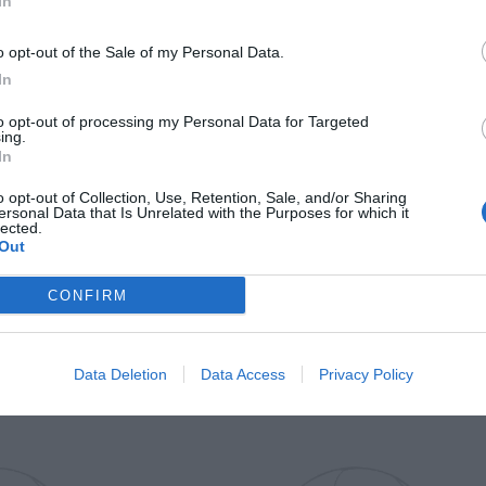
In
Il Rayo Vallecano spinge per Zamorano
Francia,
o opt-out of the Sale of my Personal Data.
In
to opt-out of processing my Personal Data for Targeted
ing.
In
o opt-out of Collection, Use, Retention, Sale, and/or Sharing
ersonal Data that Is Unrelated with the Purposes for which it
lected.
Out
Wiltord vuole giocare
A gennai
CONFIRM
Data Deletion
Data Access
Privacy Policy