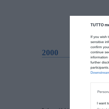
TUTTO me
If you wish 
sensitive in
confirm you
2000
continue se
information 
further disc
participants
Downstream 
Persona
I want t