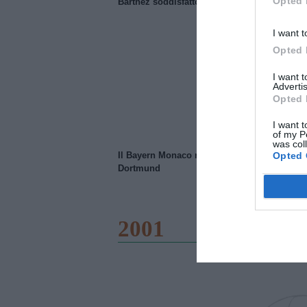
Opted 
Barthez soddisfatto del Manchester United
I want t
Opted 
I want 
Advertis
Opted 
I want t
of my P
was col
Opted 
Il Bayern Monaco ridimensiona il Borussia
Dortmund
2001