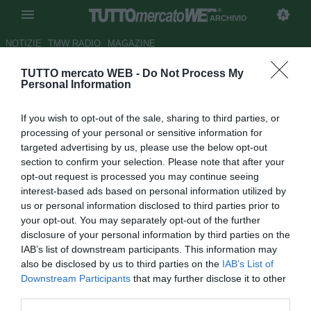
ARCHIVIO
NOTIZIE
TMW RADIO
MAGAZINE
TUTTO mercato WEB -
Do Not Process My
Lacombe: "Fred non si muove
Personal Information
da Lione"
If you wish to opt-out of the sale, sharing to third parties, or
Autore Appi .
processing of your personal or sensitive information for
23.06.2008 12:09
2008
targeted advertising by us, please use the below opt-out
vedi letture
section to confirm your selection. Please note that after your
opt-out request is processed you may continue seeing
interest-based ads based on personal information utilized by
us or personal information disclosed to third parties prior to
your opt-out. You may separately opt-out of the further
disclosure of your personal information by third parties on the
IAB’s list of downstream participants. This information may
also be disclosed by us to third parties on the
IAB’s List of
"Fred non si muove da Lione, ha un contratto con noi e lo
Downstream Participants
that may further disclose it to other
rispetterà. La Roma? Mai sentita". Bernard Lacombe,
third parties.
direttore sportivo del Lione, non ha dubbi: il prossimo anno