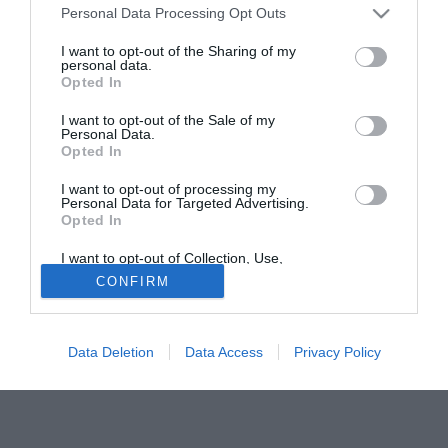
Personal Data Processing Opt Outs
Frederico Chaves Guedes, conosciuto da tutti come Fred,
centravanti dei campioni di Francia, classe '83, giocherà
I want to opt-out of the Sharing of my
personal data.
ancora nella Ligue 1. "Non abbiamo alcuna intenzione di
Opted In
privarci del nostro giocatore - dice Lacombe intervistato dal
Romanista - lui ha un contratto e lo rispetterà fino in fondo".
I want to opt-out of the Sale of my
Personal Data.
Eppure ieri alcuni quotidiani nazionali hanno rilanciato la
Opted In
notizia di un interessamento giallorosso nei confronti del
brasiliano.
I want to opt-out of processing my
Personal Data for Targeted Advertising.
Opted In
I want to opt-out of Collection, Use,
Retention, Sale, and/or Sharing of my
CONFIRM
Personal Data that Is Unrelated with the
Purposes for which it was collected.
Opted Out
Data Deletion
Data Access
Privacy Policy