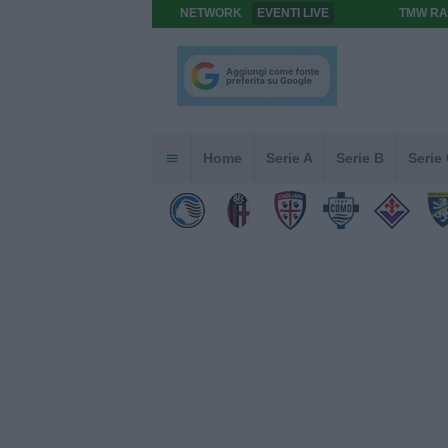
NETWORK
EVENTI LIVE
TMW RA
Home
Serie A
Serie B
Serie