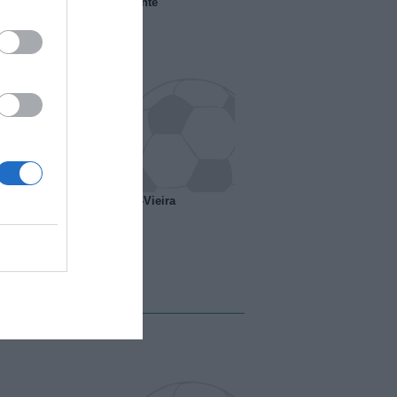
 il Marsiglia senza presidente
o ipotesi scambio Davids-Vieira