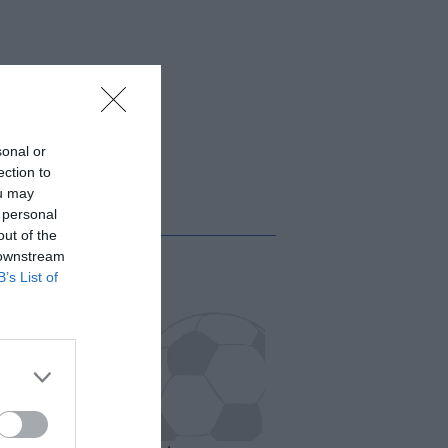
sonal or
ection to
ou may
 personal
out of the
 downstream
B’s List of