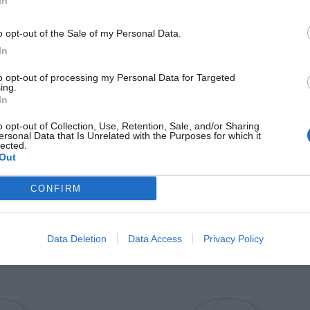
In
Il Rayo Vallecano spinge per Zamorano
Francia,
o opt-out of the Sale of my Personal Data.
In
to opt-out of processing my Personal Data for Targeted
ing.
In
o opt-out of Collection, Use, Retention, Sale, and/or Sharing
ersonal Data that Is Unrelated with the Purposes for which it
lected.
Out
Wiltord vuole giocare
A gennai
CONFIRM
Data Deletion
Data Access
Privacy Policy