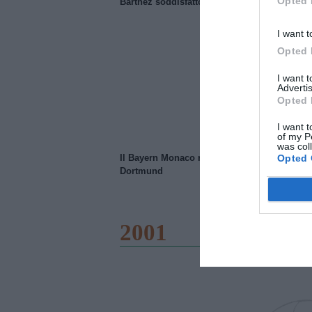
Opted 
Barthez soddisfatto del Manchester United
I want t
Opted 
I want 
Advertis
Opted 
I want t
of my P
was col
Opted 
Il Bayern Monaco ridimensiona il Borussia
Dortmund
2001