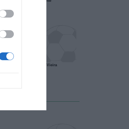
 il Marsiglia senza presidente
o ipotesi scambio Davids-Vieira