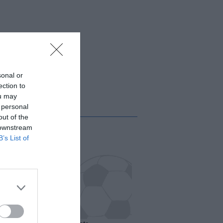
sonal or
ection to
ou may
 personal
out of the
 downstream
B’s List of