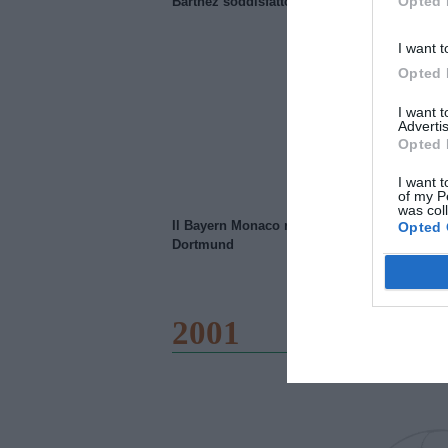
Opted 
Barthez soddisfatto del Manchester United
I want t
Opted 
I want 
Advertis
Opted 
I want t
of my P
was col
Il Bayern Monaco ridimensiona il Borussia
Opted 
Dortmund
2001