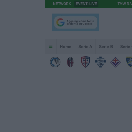
NETWORK
EVENTI LIVE
TMW RA
Home
Serie A
Serie B
Serie