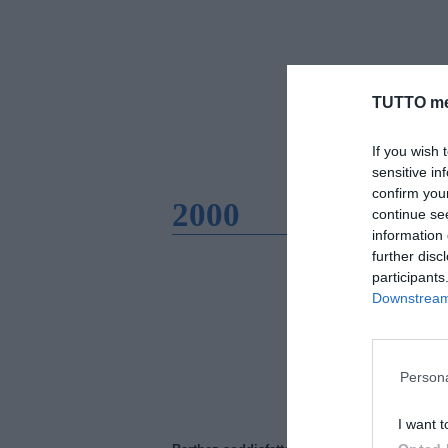
TUTTO me
If you wish 
sensitive in
confirm you
2000
continue se
information 
further disc
participants
Downstream 
Persona
I want t