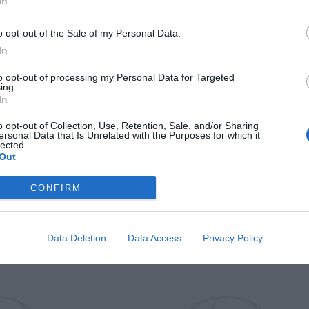
In
Il Rayo Vallecano spinge per Zamorano
Francia,
o opt-out of the Sale of my Personal Data.
In
to opt-out of processing my Personal Data for Targeted
ing.
In
o opt-out of Collection, Use, Retention, Sale, and/or Sharing
ersonal Data that Is Unrelated with the Purposes for which it
lected.
Wiltord vuole giocare
A gennai
Out
CONFIRM
Data Deletion
Data Access
Privacy Policy