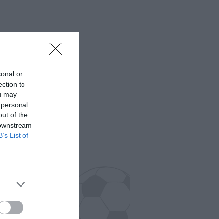
sonal or
ection to
ou may
 personal
out of the
 downstream
B’s List of