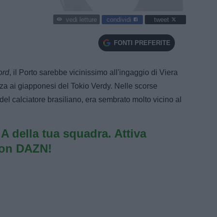
condividi
tweet
vedi letture
FONTI PREFERITE
ord
, il Porto sarebbe vicinissimo all'ingaggio di Viera
za ai giapponesi del Tokio Verdy. Nelle scorse
del calciatore brasiliano, era sembrato molto vicino al
e A della tua squadra. Attiva
con DAZN!