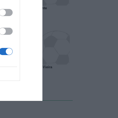
 il Marsiglia senza presidente
o ipotesi scambio Davids-Vieira