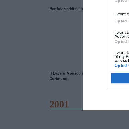
Opted 
Barthez soddisfatto del Manchester United
I want t
Opted 
I want 
Advertis
Opted 
I want t
of my P
was col
Opted 
Il Bayern Monaco ridimensiona il Borussia
Dortmund
2001