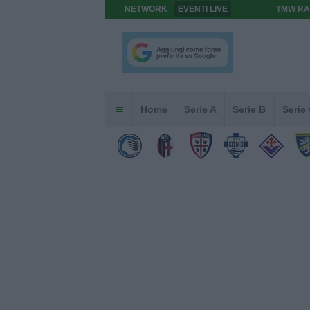
NETWORK
EVENTI LIVE
TMW RA
Home
Serie A
Serie B
Serie