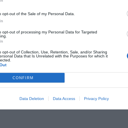
In
Il Rayo Vallecano spinge per Zamorano
Francia,
o opt-out of the Sale of my Personal Data.
In
to opt-out of processing my Personal Data for Targeted
ing.
In
o opt-out of Collection, Use, Retention, Sale, and/or Sharing
ersonal Data that Is Unrelated with the Purposes for which it
lected.
Out
Wiltord vuole giocare
A gennai
CONFIRM
Data Deletion
Data Access
Privacy Policy