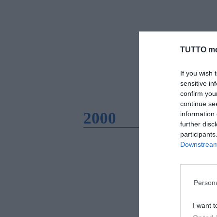
TUTTO me
If you wish 
sensitive in
confirm you
continue se
2000
information 
further disc
participants
Downstream 
Persona
I want t