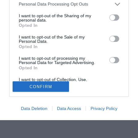
società è stata oggetto di critiche anche da parte di altri
Personal Data Processing Opt Outs
club. Il Derby, per esempio, prossimo avversario del QPR
I want to opt-out of the Sharing of my
si è rifiutato di acquistare i tagliandi del settore degli ospiti:
personal data.
Opted In
"Sono troppo cari - fanno sapere - e ci siamo rivolti alle
autorità competenti per protestare"
I want to opt-out of the Sale of my
Personal Data.
Opted In
Solo con TIMVISION hai DAZN e PRIME in promo a soli
19,99€ per i primi 3 mesi. Attiva ora Online!
I want to opt-out of processing my
Personal Data for Targeted Advertising.
Opted In
I want to opt-out of Collection, Use,
Retention, Sale, and/or Sharing of my
CONFIRM
Personal Data that Is Unrelated with the
Purposes for which it was collected.
Opted Out
Data Deletion
Data Access
Privacy Policy