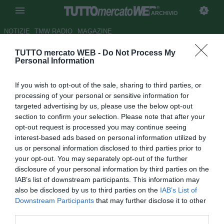
ARCHIVIO
NOTIZIE
TMW RADIO
MAGAZINE
TUTTO mercato WEB -
Do Not Process My
QPR, tifosi contestano Briatore
Personal Information
Autore Andrea Losapio
If you wish to opt-out of the sale, sharing to third parties, or
19.09.2008 13:51
2008
processing of your personal or sensitive information for
vedi letture
targeted advertising by us, please use the below opt-out
section to confirm your selection. Please note that after your
opt-out request is processed you may continue seeing
interest-based ads based on personal information utilized by
us or personal information disclosed to third parties prior to
your opt-out. You may separately opt-out of the further
disclosure of your personal information by third parties on the
IAB’s list of downstream participants. This information may
Flavio Briatore è stato contestato duramente dai tifosi del
also be disclosed by us to third parties on the
IAB’s List of
Queen's Park Rangers per aver aumentato i prezzi dei
Downstream Participants
that may further disclose it to other
biglietti per assistere alle partite della squadra inglese, fino
third parties.
a 60 euro. Ma la politica dei prezzi decisa dei vertici della