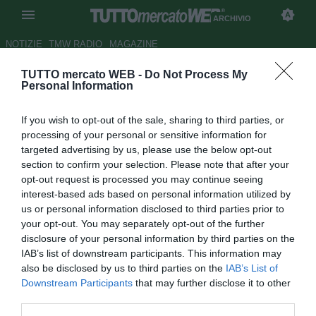
ARCHIVIO
NOTIZIE
TMW RADIO
MAGAZINE
TUTTO mercato WEB -
Do Not Process My
Real Madrid, se salta Ronaldo
Personal Information
ecco Drogba
If you wish to opt-out of the sale, sharing to third parties, or
Autore Graziano Maggiore
processing of your personal or sensitive information for
05.07.2008 15:45
2008
targeted advertising by us, please use the below opt-out
vedi letture
section to confirm your selection. Please note that after your
opt-out request is processed you may continue seeing
interest-based ads based on personal information utilized by
us or personal information disclosed to third parties prior to
your opt-out. You may separately opt-out of the further
disclosure of your personal information by third parties on the
IAB’s list of downstream participants. This information may
also be disclosed by us to third parties on the
IAB’s List of
Ramon Calderon sta per incassare l'ennesimo rifiuto dopo
Downstream Participants
that may further disclose it to other
quello di Kakà dello scorso anno. Sembra infatti molto
third parties.
lontano l'acquisto di Cristiano Ronaldo che lo stesso