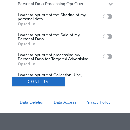
Personal Data Processing Opt Outs
presidente del Real aveva sbandierato e dato quasi per
concluso. Tuttavia Calderon starebbe già preparando un
I want to opt-out of the Sharing of my
personal data.
colpo a sorpresa che gli permetta di non essere
Opted In
sbeffeggiato dai media spagnoli e accusato dai tifosi
madridisti: Didier Drogba. L'ivoriano ha già dato la sua
I want to opt-out of the Sale of my
Personal Data.
disponibilità al trasferimento e Abramovich, presidente del
Opted In
Chelsea, ha già sul tavolo un'offerta di 25 milioni per il suo
acquisto.
I want to opt-out of processing my
Personal Data for Targeted Advertising.
Opted In
Tutte le partite di Serie A della tua squadra. Attiva l’Offerta di
TIMVISION con DAZN!
I want to opt-out of Collection, Use,
Retention, Sale, and/or Sharing of my
CONFIRM
Personal Data that Is Unrelated with the
Purposes for which it was collected.
Opted Out
Data Deletion
Data Access
Privacy Policy