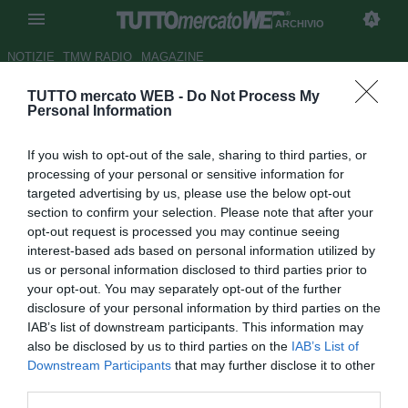
ARCHIVIO
NOTIZIE
TMW RADIO
MAGAZINE
TUTTO mercato WEB -
Do Not Process My
Recalcati: "Bianchi è uno
Personal Information
super"
If you wish to opt-out of the sale, sharing to third parties, or
Autore Appi .
processing of your personal or sensitive information for
05.09.2008 09:36
2008
targeted advertising by us, please use the below opt-out
vedi letture
section to confirm your selection. Please note that after your
opt-out request is processed you may continue seeing
interest-based ads based on personal information utilized by
us or personal information disclosed to third parties prior to
your opt-out. You may separately opt-out of the further
disclosure of your personal information by third parties on the
IAB’s list of downstream participants. This information may
also be disclosed by us to third parties on the
IAB’s List of
La felicità, si può leggere nelle parole di Christian
Downstream Participants
that may further disclose it to other
Recalcati. Fiero per l'acquisto di Quaresma da parte della
third parties.
sua Inter, quanto soddisfatto per l'approdo dell'amico