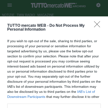
ARCHIVIO
NOTIZIE
TMW RADIO
MAGAZINE
TUTTO mercato WEB -
Do Not Process My
Ronaldinho: che gioco sta
Personal Information
facendo Laporta?
If you wish to opt-out of the sale, sharing to third parties, or
Autore Francesco Letizia
processing of your personal or sensitive information for
15.07.2008 16:12
2008
targeted advertising by us, please use the below opt-out
vedi letture
section to confirm your selection. Please note that after your
opt-out request is processed you may continue seeing
interest-based ads based on personal information utilized by
us or personal information disclosed to third parties prior to
your opt-out. You may separately opt-out of the further
disclosure of your personal information by third parties on the
IAB’s list of downstream participants. This information may
also be disclosed by us to third parties on the
IAB’s List of
Il gioco di Joan Laporta è chiaro: non perdere la faccia con
Downstream Participants
that may further disclose it to other
i tifosi che già nelle ultime settimane hanno dimostrato di
third parties.
essere furiosi nei suoi confronti. Salterà completamente