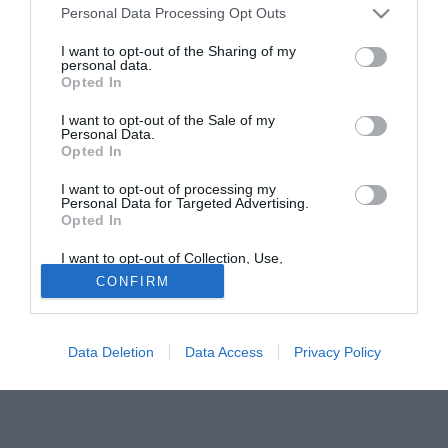
Personal Data Processing Opt Outs
l'affare Ronaldinho al Milan? Ipotesi francamente poco
plausibile: salvo di controproducenti colpi di teatro di
I want to opt-out of the Sharing of my
personal data.
Adriano Galliani, basterà "mascherare" l'accordo e le sue
Opted In
cifre. Nell'ambiente vicino ai personaggi della trattativa,
molti non escludono che Ronaldinho possa essere
I want to opt-out of the Sale of my
Personal Data.
ugualmente ufficializzato in serata senza precisare per
Opted In
quanti milioni, lasciando intendere ai tifosi del Barça che il
presidente Laporta sia riuscito a vincere l'importante
I want to opt-out of processing my
Personal Data for Targeted Advertising.
braccio di ferro che non ha saputo condurre con il Chelsea
Opted In
per Deco.
I want to opt-out of Collection, Use,
Retention, Sale, and/or Sharing of my
CONFIRM
Solo con TIMVISION hai DAZN e PRIME in promo a soli
Personal Data that Is Unrelated with the
Purposes for which it was collected.
19,99€ per i primi 3 mesi. Attiva ora Online!
Opted Out
Data Deletion
Data Access
Privacy Policy