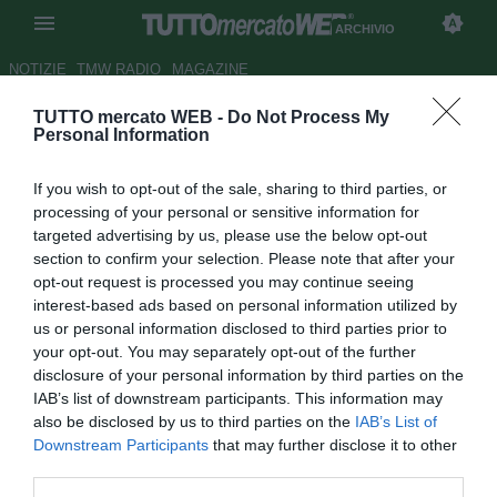
ARCHIVIO
NOTIZIE
TMW RADIO
MAGAZINE
TUTTO mercato WEB -
Do Not Process My
Serie C, le società più virtuose
Personal Information
nell'utilizzo dei giovani
If you wish to opt-out of the sale, sharing to third parties, or
Autore Stefano Sica
processing of your personal or sensitive information for
30.04.2008 21:29
2008
targeted advertising by us, please use the below opt-out
vedi letture
section to confirm your selection. Please note that after your
opt-out request is processed you may continue seeing
interest-based ads based on personal information utilized by
us or personal information disclosed to third parties prior to
your opt-out. You may separately opt-out of the further
disclosure of your personal information by third parties on the
IAB’s list of downstream participants. This information may
also be disclosed by us to third parties on the
IAB’s List of
Downstream Participants
that may further disclose it to other
Di seguito riportiamo l'articolo di Gaetano Imparato per la Gazzetta
third parties.
dello Sport