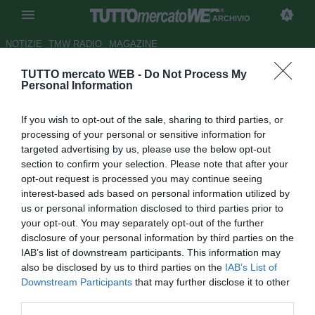
ARCHIVIO
NOTIZIE
TMW RADIO
MAGAZINE
TUTTO mercato WEB -
Do Not Process My
Sfida inedita tra Padania e Tibet
Personal Information
Autore Christian Seu
If you wish to opt-out of the sale, sharing to third parties, or
05.05.2008 20:24
2008
processing of your personal or sensitive information for
vedi letture
targeted advertising by us, please use the below opt-out
section to confirm your selection. Please note that after your
opt-out request is processed you may continue seeing
interest-based ads based on personal information utilized by
us or personal information disclosed to third parties prior to
your opt-out. You may separately opt-out of the further
disclosure of your personal information by third parties on the
IAB’s list of downstream participants. This information may
Una sfida inedita, singolare quella che vedrà una di fronte
also be disclosed by us to third parties on the
IAB’s List of
all'altra le squadre di Tibet e Padania. Da una parte una
Downstream Participants
that may further disclose it to other
rappresentativa con reali questioni di indipendentismo,
third parties.
problemi di diritti umani calpestati e dall'altra la Padania.