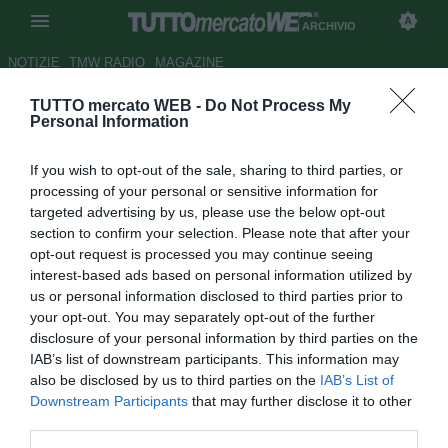
ARCHIVIO
NOTIZIE
TMW RADIO
MAGAZINE
TUTTO mercato WEB -
Do Not Process My
TMW A CALDO - Paganese-
Personal Information
Sorrento, la voce dei
If you wish to opt-out of the sale, sharing to third parties, or
protagonisti
processing of your personal or sensitive information for
targeted advertising by us, please use the below opt-out
Autore Marco Orlando Ferraioli
section to confirm your selection. Please note that after your
07.12.2008 20:13
2008
opt-out request is processed you may continue seeing
vedi letture
interest-based ads based on personal information utilized by
us or personal information disclosed to third parties prior to
your opt-out. You may separately opt-out of the further
disclosure of your personal information by third parties on the
IAB’s list of downstream participants. This information may
also be disclosed by us to third parties on the
IAB’s List of
Downstream Participants
that may further disclose it to other
third parties.
Termina 1-0 il derby campano del "Marcello Torre", tra