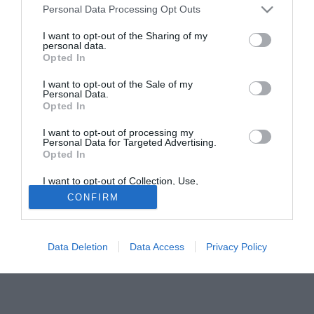
Paganese Sorrento. Match-winner dell'incontro il
Personal Data Processing Opt Outs
trequartista Tisci che, al 33' della ripresa - su calcio di
rigore - realizza il gol vittoria.
I want to opt-out of the Sharing of my
personal data.
Opted In
PAGANESE
I want to opt-out of the Sale of my
L'allenatore in seconda della Paganese,
Alfonso Pepe
:
Personal Data.
Opted In
"Quest'oggi il reparto difensivo, con la cerniera di
centrocampo Caracciolo-Berardi ha fornito una prestazione
I want to opt-out of processing my
superlativa, non facendo concludere in nessuna occasione
Personal Data for Targeted Advertising.
Opted In
gli avversari. Nella prima frazione di gara abbiamo visto
una Paganese molto più accorta, vista anche la grande
I want to opt-out of Collection, Use,
Retention, Sale, and/or Sharing of my
esperienza dei nostri avversari. Nel secondo tempo,
CONFIRM
Personal Data that Is Unrelated with the
invece, grazie al doppio cambio di mister Capuano, la
Purposes for which it was collected.
Opted Out
musica è cambiata: abbiamo disputato un'ottima frazione di
gioco, collezionando numerose occasioni nitide da gol".
Data Deletion
Data Access
Privacy Policy