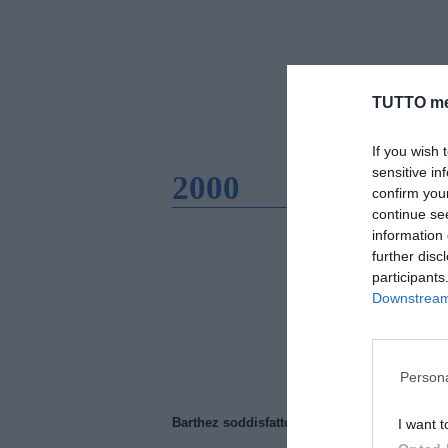
TUTTO me
If you wish 
sensitive in
2000
confirm you
continue se
information 
further disc
participants
Downstream 
Persona
Barthez soddisfatto del Manchester United
I want t