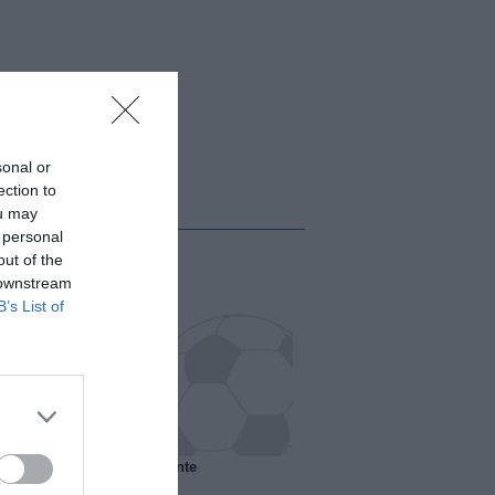
sonal or
ection to
ou may
 personal
out of the
 downstream
B’s List of
 il Marsiglia senza presidente