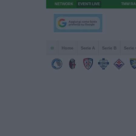
NETWORK
EVENTI LIVE
TMW RA
Home
Serie A
Serie B
Serie