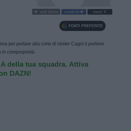
condividi
tweet
vedi letture
FONTI PREFERITE
iena per portare alla corte di mister Cagni il portiere
a in comproprietà.
e A della tua squadra. Attiva
con DAZN!