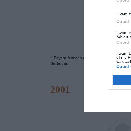
Opted 
I want t
Opted 
I want 
Advertis
Opted 
I want t
of my P
Il Bayern Monaco ridimensiona il Borussia
was col
Dortmund
Opted 
2001