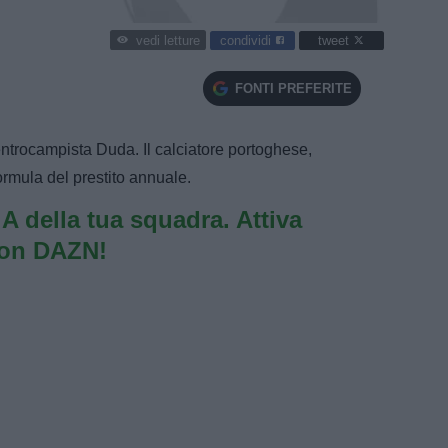
condividi
tweet
vedi letture
FONTI PREFERITE
 centrocampista Duda. Il calciatore portoghese,
formula del prestito annuale.
e A della tua squadra. Attiva
con DAZN!