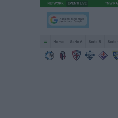
NETWORK
EVENTI LIVE
TMW RA
Home
Serie A
Serie B
Serie