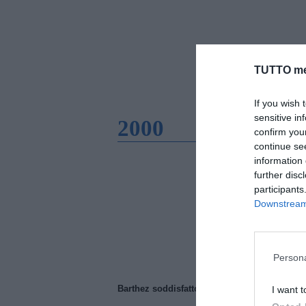
TUTTO me
If you wish 
sensitive in
2000
confirm you
continue se
information 
further disc
participants
Downstream 
Persona
Barthez soddisfatto del Manchester United
I want t