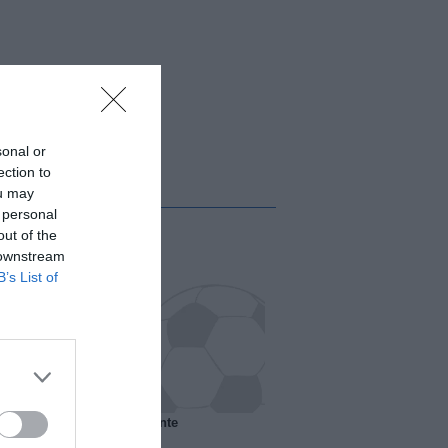
sonal or
ection to
ou may
 personal
out of the
 downstream
B’s List of
 il Marsiglia senza presidente