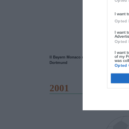
Opted 
I want t
Opted 
I want 
Advertis
Opted 
I want t
of my P
Il Bayern Monaco ridimensiona il Borussia
was col
Dortmund
Opted 
2001