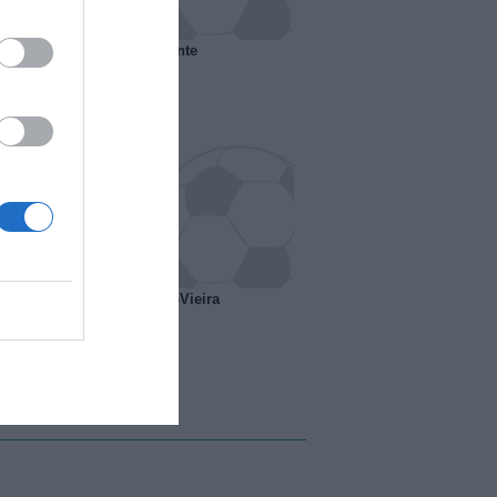
 il Marsiglia senza presidente
o ipotesi scambio Davids-Vieira