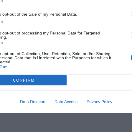
In
Il Rayo Vallecano spinge per Zamorano
Francia,
o opt-out of the Sale of my Personal Data.
In
to opt-out of processing my Personal Data for Targeted
ing.
In
o opt-out of Collection, Use, Retention, Sale, and/or Sharing
ersonal Data that Is Unrelated with the Purposes for which it
lected.
Out
Wiltord vuole giocare
A gennai
CONFIRM
Data Deletion
Data Access
Privacy Policy