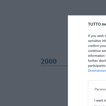
TUTTO me
If you wish 
sensitive in
confirm you
continue se
information 
2000
further disc
participants
Downstream 
Persona
I want t