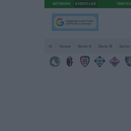
NETWORK
EVENTI LIVE
TMW RA
Home
Serie A
Serie B
Serie