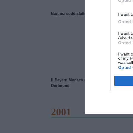
Opted 
Barthez soddisfatto del Manchester United
I want t
Opted 
I want 
Advertis
Opted 
I want t
of my P
was col
Opted 
Il Bayern Monaco ridimensiona il Borussia
Dortmund
2001