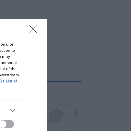
sonal or
ection to
ou may
 personal
out of the
 downstream
B’s List of