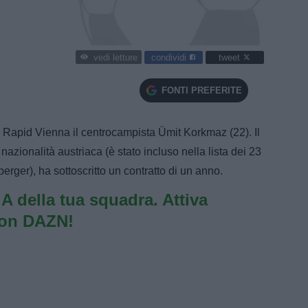
condividi
tweet
vedi letture
FONTI PREFERITE
l Rapid Vienna il centrocampista Ümit Korkmaz (22). Il
 nazionalità austriaca (è stato incluso nella lista dei 23
rger), ha sottoscritto un contratto di un anno.
e A della tua squadra. Attiva
con DAZN!