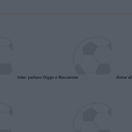
Inter: parlano Giggs e Maccarone
Aimar al