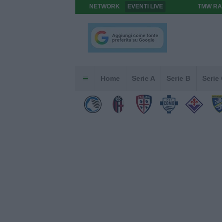
NETWORK
EVENTI LIVE
TMW RA
Home
Serie A
Serie B
Serie