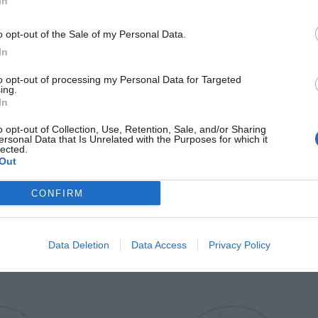
In
Il Rayo Vallecano spinge per Zamorano
Francia,
o opt-out of the Sale of my Personal Data.
In
to opt-out of processing my Personal Data for Targeted
ing.
In
o opt-out of Collection, Use, Retention, Sale, and/or Sharing
ersonal Data that Is Unrelated with the Purposes for which it
lected.
Out
Wiltord vuole giocare
A gennai
CONFIRM
Data Deletion
Data Access
Privacy Policy