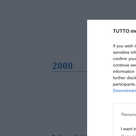
TUTTO me
If you wish 
sensitive in
confirm you
2000
continue se
information 
further disc
participants
Downstream 
Persona
I want t