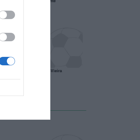
 il Marsiglia senza presidente
o ipotesi scambio Davids-Vieira