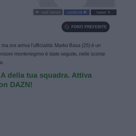
condividi
tweet
vedi letture
FONTI PREFERITE
, ma ora arriva l'ufficialità: Marko Basa (25) è un
ensore montenegrino è stato seguito, nelle scorse
a.
e A della tua squadra. Attiva
con DAZN!