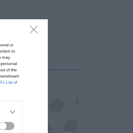
sonal or
ection to
ou may
 personal
out of the
 downstream
B’s List of