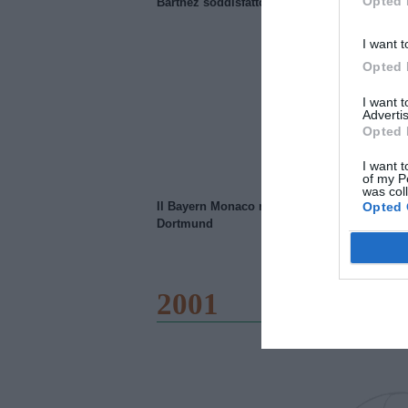
Opted 
Barthez soddisfatto del Manchester United
I want t
Opted 
I want 
Advertis
Opted 
I want t
of my P
was col
Opted 
Il Bayern Monaco ridimensiona il Borussia
Dortmund
2001