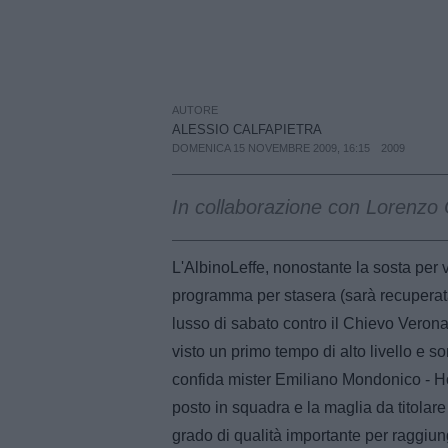
AUTORE
ALESSIO CALFAPIETRA
DOMENICA 15 NOVEMBRE 2009, 16:15
2009
In collaborazione con Lorenzo 
L'AlbinoLeffe, nonostante la sosta per v
programma per stasera (sarà recuperata 
lusso di sabato contro il Chievo Verona
visto un primo tempo di alto livello e s
confida mister Emiliano Mondonico - Ho
posto in squadra e la maglia da titolare
grado di qualità importante per raggiung