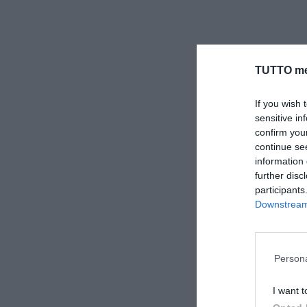
TUTTO me
If you wish 
sensitive in
confirm you
continue se
information 
further disc
participants
Downstream 
Persona
I want t