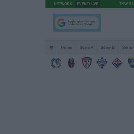
NETWORK
EVENTI LIVE
TMW RA
Home
Serie A
Serie B
Serie