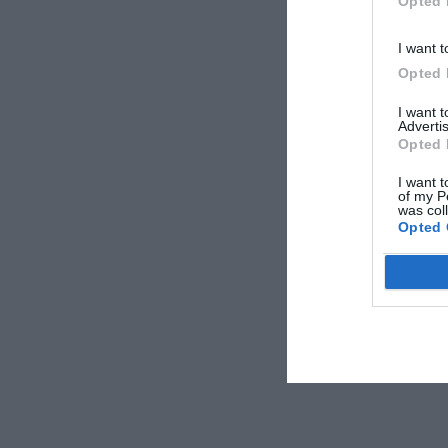
Opted 
I want t
Opted 
I want 
Advertis
Opted 
I want t
of my P
was col
Opted 