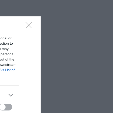
sonal or
ection to
ou may
 personal
out of the
 downstream
B’s List of