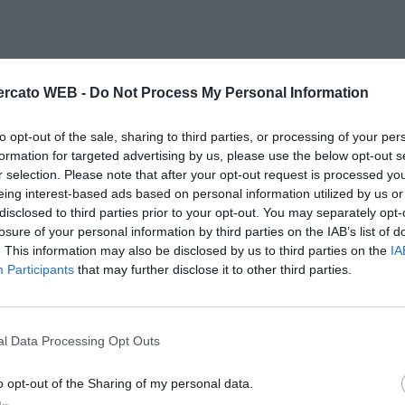
rcato WEB -
Do Not Process My Personal Information
to opt-out of the sale, sharing to third parties, or processing of your per
formation for targeted advertising by us, please use the below opt-out s
r selection. Please note that after your opt-out request is processed y
unto molti giovani, a iniziare da Bonucci e Ranocchia.
eing interest-based ads based on personal information utilized by us or
disclosed to third parties prior to your opt-out. You may separately opt-
losure of your personal information by third parties on the IAB’s list of
testa e continueranno a lavorare con serietà e
. This information may also be disclosed by us to third parties on the
IA
sono aspirare a giocare in squadre importanti, anche
Participants
that may further disclose it to other third parties.
 le promesse possono conquistare in futuro anche la
l Data Processing Opt Outs
uillo o puntate a qualcosa di più?
nenza in serie A sia l'obiettivo principale. Certo che
o opt-out of the Sharing of my personal data.
emmo di buon grado. Avevo detto all'inizio del