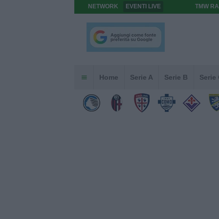
NETWORK
EVENTI LIVE
TMW RA
Home
Serie A
Serie B
Serie