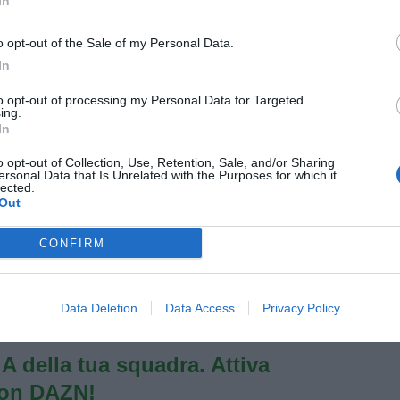
In
e ho mantenuto la promessa.
o opt-out of the Sale of my Personal Data.
?
In
arrese ha dato tanto al Bari. E' alla guida di questa
to opt-out of processing my Personal Data for Targeted
ata vicina alle sorti di questo club.
ing.
In
uesto momento positivo?
o opt-out of Collection, Use, Retention, Sale, and/or Sharing
ettiscismo, quando si parlava di vendita della società.
ersonal Data that Is Unrelated with the Purposes for which it
lected.
mo è salito. C'è molta partecipazione attorno alle sorti
Out
o la Sampdoria ci hanno seguito cinquemila tifosi.
CONFIRM
quadre importanti?
udo le porte di fronte al futuro. Ma per il momento
ari e fare bene qua.
Data Deletion
Data Access
Privacy Policy
e A della tua squadra. Attiva
con DAZN!