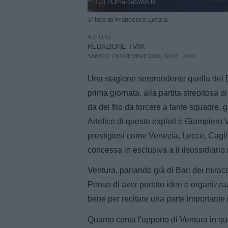
TUTTOmercatoWEB
© foto di Francesco Letizia
AUTORE
REDAZIONE TMW.
SABATO 7 NOVEMBRE 2009, 18:43
2009
Una stagione sorprendente quella del Ba
prima giornata, alla partita strepitos
da del filo da torcere a tante squadre, 
Artefice di questo exploit è Giampiero
prestigiosi come Venezia, Lecce, Caglia
concessa in esclusiva a il ilsussidiario.
Ventura, parlando già di Bari dei miracol
Penso di aver portato idee e organizzaz
bene per recitare una parte importante 
Quanto conta l'apporto di Ventura in qu