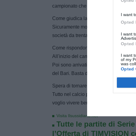
Opted 
campionato che avremmo stupito tutti 
I want t
Come giudica la presidenza Matarrese
Opted 
Sicuramente molto bene. La famiglia Mat
I want 
società da trentadue anni ed è sempre st
Advertis
Opted 
Come rispondono la città e i tifosi a q
I want t
All'inizio del campionato c'era molto sc
of my P
was col
Poi sono arrivati i risultati e l'entusias
Opted 
del Bari. Basta dire che a Genova contr
Spera di tornare in futuro a allenare s
Tutto nel calcio può succedere. Non chi
voglio vivere bene questa stagione al B
Visita Ilsussidiario.net
Tutte le partite di Seri
l’Offerta di TIMVISION 