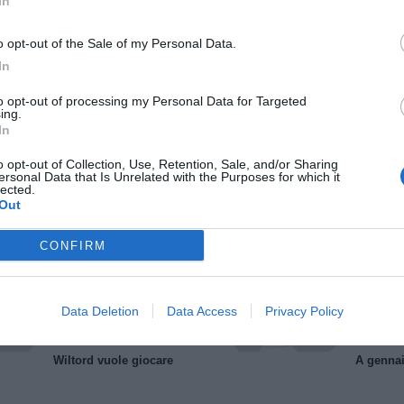
In
o opt-out of the Sale of my Personal Data.
In
to opt-out of processing my Personal Data for Targeted
ing.
In
Il Rayo Vallecano spinge per Zamorano
Francia,
o opt-out of Collection, Use, Retention, Sale, and/or Sharing
ersonal Data that Is Unrelated with the Purposes for which it
lected.
Out
CONFIRM
Data Deletion
Data Access
Privacy Policy
Wiltord vuole giocare
A gennai