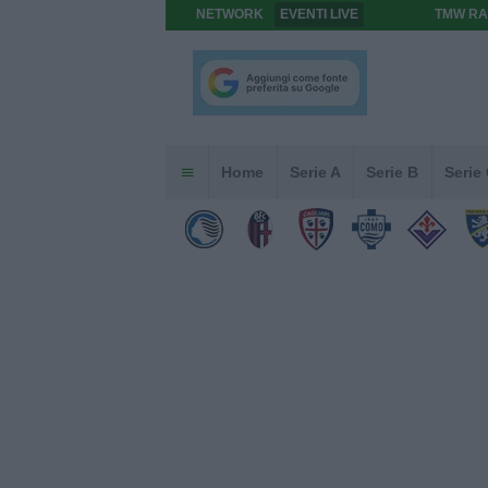
NETWORK
EVENTI LIVE
TMW RA
Home
Serie A
Serie B
Serie