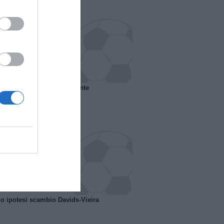
 il Marsiglia senza presidente
o ipotesi scambio Davids-Vieira