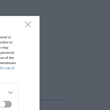
sonal or
ection to
ou may
 personal
out of the
 downstream
B’s List of