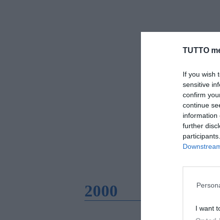
TUTTO me
If you wish 
sensitive in
confirm you
continue se
information 
further disc
participants
Downstream 
Persona
2000
I want t