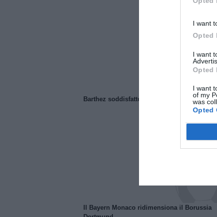
Opted 
I want t
Opted 
I want 
Advertis
Opted 
I want t
of my P
Barthez soddisfatto del Manchester United
was col
Opted 
Il Bayern Monaco ridimensiona il Borussia
Dortmund