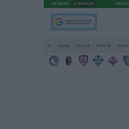
NETWORK
EVENTI LIVE
TMW RA
Home
Serie A
Serie B
Serie