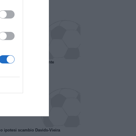
 il Marsiglia senza presidente
o ipotesi scambio Davids-Vieira