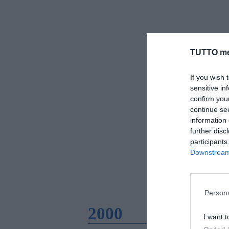
TUTTO me
If you wish 
sensitive in
confirm you
continue se
information 
further disc
participants
Downstream 
Persona
2000
I want t