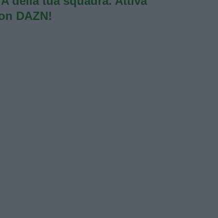
e A della tua squadra. Attiva
con DAZN!