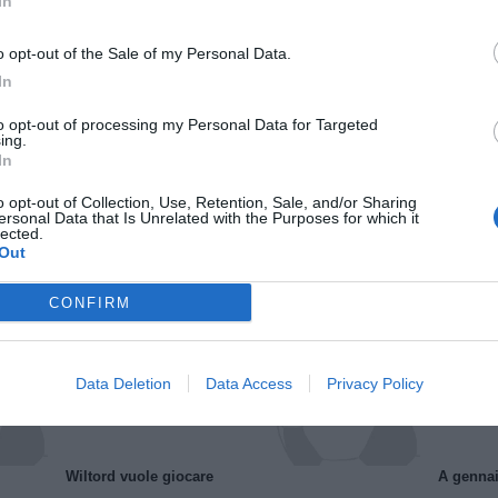
In
o opt-out of the Sale of my Personal Data.
In
to opt-out of processing my Personal Data for Targeted
ing.
In
o opt-out of Collection, Use, Retention, Sale, and/or Sharing
ersonal Data that Is Unrelated with the Purposes for which it
Il Rayo Vallecano spinge per Zamorano
Francia,
lected.
Out
CONFIRM
Data Deletion
Data Access
Privacy Policy
Wiltord vuole giocare
A gennai