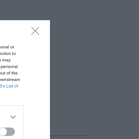
sonal or
ection to
ou may
 personal
out of the
 downstream
B’s List of