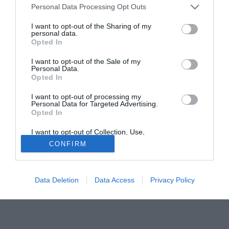
Personal Data Processing Opt Outs
Il giocatore nei giorni scorsi era stato accostato alla Roma
e alla Fiorentina, che avrebbero seguito il calciatore
I want to opt-out of the Sharing of my
personal data.
durante una delle visite dei loro osservatori a San Paolo.
Opted In
Secondo Julio Mariz, vice presidente esecutivo del
"Traffic", uno dei gruppi che investe sui giocatori brasiliani,
I want to opt-out of the Sale of my
Personal Data.
non esiste nessuna trattativa di mercato concreta ed Elias
Opted In
non si trasferirà in Europa nell'immediato futuro almeno
sino alla scadenza del suo contratto con il Corinthians
I want to opt-out of processing my
Personal Data for Targeted Advertising.
fissata per Dicembre del 2011.
Opted In
I want to opt-out of Collection, Use,
Fonte:
itasportpress.it
Retention, Sale, and/or Sharing of my
visita Itasportpress
CONFIRM
Personal Data that Is Unrelated with the
Purposes for which it was collected.
Tutte le partite di Serie A della tua squadra. Attiva l’Offerta di
Opted Out
TIMVISION con DAZN!
Data Deletion
Data Access
Privacy Policy