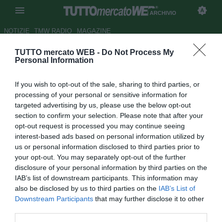
ARCHIVIO
NOTIZIE
TMW RADIO
MAGAZINE
TUTTO mercato WEB -
Do Not Process My
Corinthians, niente Italia per
Personal Information
Elias
If you wish to opt-out of the sale, sharing to third parties, or
Autore Giuseppe Castro
processing of your personal or sensitive information for
17.04.2009 17:05
2009
targeted advertising by us, please use the below opt-out
vedi letture
section to confirm your selection. Please note that after your
opt-out request is processed you may continue seeing
interest-based ads based on personal information utilized by
us or personal information disclosed to third parties prior to
your opt-out. You may separately opt-out of the further
disclosure of your personal information by third parties on the
IAB’s list of downstream participants. This information may
also be disclosed by us to third parties on the
IAB’s List of
Elias Mendes Trindade (23), centrocampista del
Downstream Participants
that may further disclose it to other
Corinthians, secondo le ultime fonti brasiliane giocherà
third parties.
anche la prossima stagione con la maglia del Corinthians.