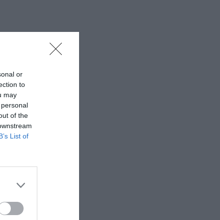
sonal or
ection to
ou may
 personal
out of the
 downstream
B’s List of