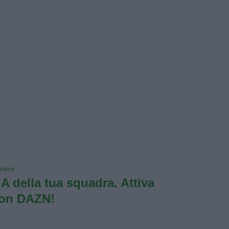
onero
e A della tua squadra. Attiva
con DAZN!