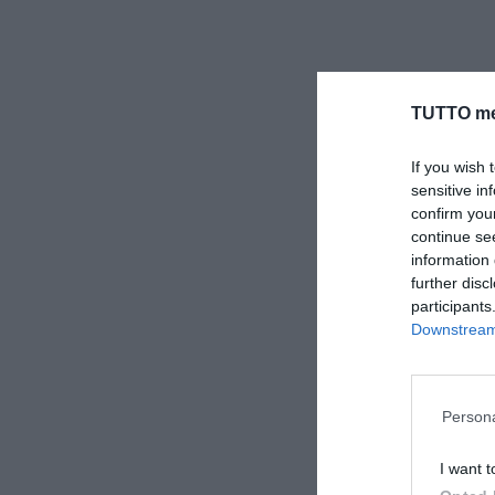
TUTTO me
If you wish 
sensitive in
confirm you
continue se
information 
further disc
participants
Downstream 
Persona
I want t