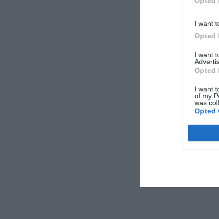
Opted 
I want t
Opted 
I want 
Advertis
Opted 
I want t
of my P
was col
Opted 