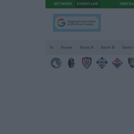
NETWORK
EVENTI LIVE
TMW RA
Home
Serie A
Serie B
Serie