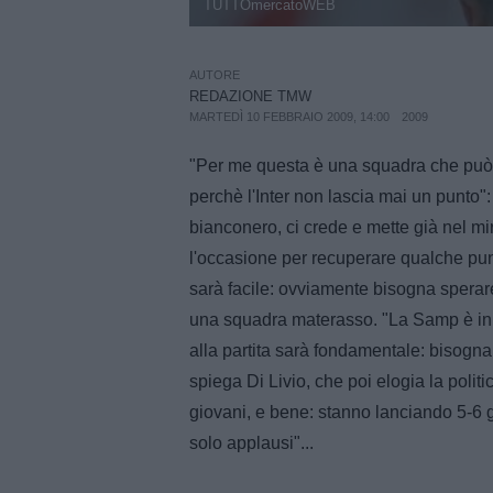
TUTTOmercatoWEB
AUTORE
REDAZIONE TMW
MARTEDÌ 10 FEBBRAIO 2009, 14:00
2009
"Per me questa è una squadra che può 
perchè l'Inter non lascia mai un punto"
bianconero, ci crede e mette già nel mi
l'occasione per recuperare qualche punto
sarà facile: ovviamente bisogna sperare 
una squadra materasso. "La Samp è in u
alla partita sarà fondamentale: bisog
spiega Di Livio, che poi elogia la polit
giovani, e bene: stanno lanciando 5-6 g
solo applausi"...