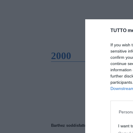
TUTTO me
If you wish 
sensitive in
2000
confirm you
continue se
information 
further disc
participants
Downstream 
Persona
Barthez soddisfatto del Manchester United
I want t