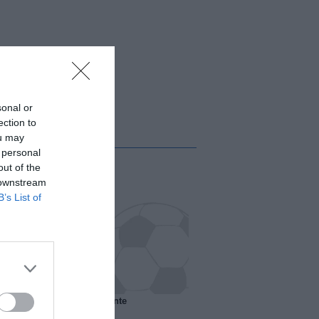
sonal or
ection to
ou may
 personal
out of the
 downstream
B’s List of
 il Marsiglia senza presidente