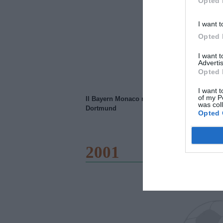
Opted 
I want t
Opted 
I want 
Advertis
Opted 
I want t
of my P
Il Bayern Monaco ridimensiona il Borussia
was col
Dortmund
Opted 
2001