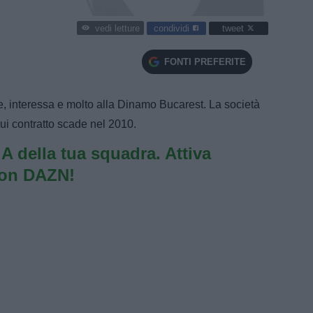
condividi
tweet
vedi letture
FONTI PREFERITE
e, interessa e molto alla Dinamo Bucarest. La società
l cui contratto scade nel 2010.
e A della tua squadra. Attiva
con DAZN!