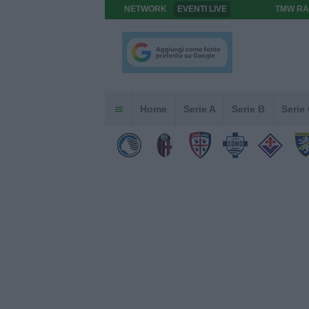
NETWORK
EVENTI LIVE
TMW RA
Home
Serie A
Serie B
Serie