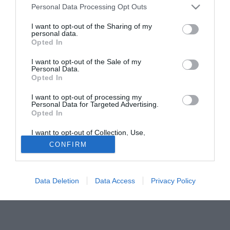
Personal Data Processing Opt Outs
considerato un titolare al Manchester United e ha
assicurato di prendere in considerazione tutte le offerte che
I want to opt-out of the Sharing of my
personal data.
gli arriveranno, deve fare i conti con le parole di Alex
Opted In
Ferguson, che non dà per persa la punta ex West Ham:
"Non ho in mente nessun sostituto di Tevez per il prossimo
I want to opt-out of the Sale of my
Personal Data.
anno: stiamo ancora trattando con il suo agente per
Opted In
l'acquisto a titolo definitivo".
I want to opt-out of processing my
Personal Data for Targeted Advertising.
Tutte le partite di Serie A della tua squadra. Attiva l’Offerta di
Opted In
TIMVISION con DAZN!
I want to opt-out of Collection, Use,
Retention, Sale, and/or Sharing of my
CONFIRM
Personal Data that Is Unrelated with the
Purposes for which it was collected.
Opted Out
Data Deletion
Data Access
Privacy Policy