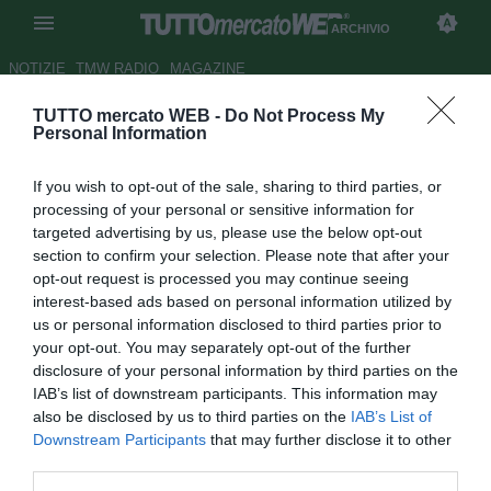
ARCHIVIO
NOTIZIE
TMW RADIO
MAGAZINE
TUTTO mercato WEB -
Do Not Process My
Ferguson: "Non è detto che
Personal Information
Tevez vada via"
If you wish to opt-out of the sale, sharing to third parties, or
Autore Alfonso Alfano
processing of your personal or sensitive information for
05.05.2009 21:21
2009
targeted advertising by us, please use the below opt-out
vedi letture
section to confirm your selection. Please note that after your
opt-out request is processed you may continue seeing
interest-based ads based on personal information utilized by
us or personal information disclosed to third parties prior to
your opt-out. You may separately opt-out of the further
disclosure of your personal information by third parties on the
IAB’s list of downstream participants. This information may
also be disclosed by us to third parties on the
IAB’s List of
La telenovela Tevez appare lontana dalla parola fine.
Downstream Participants
that may further disclose it to other
L'argentino, che nelle ultime settimane ha manifestato
third parties.
senza mezze misure il suo disagio nel non essere