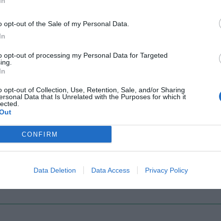
In
o opt-out of the Sale of my Personal Data.
Il Rayo Vallecano spinge per Zamorano
Francia,
In
to opt-out of processing my Personal Data for Targeted
ing.
In
o opt-out of Collection, Use, Retention, Sale, and/or Sharing
ersonal Data that Is Unrelated with the Purposes for which it
lected.
Out
CONFIRM
Wiltord vuole giocare
A gennai
Data Deletion
Data Access
Privacy Policy