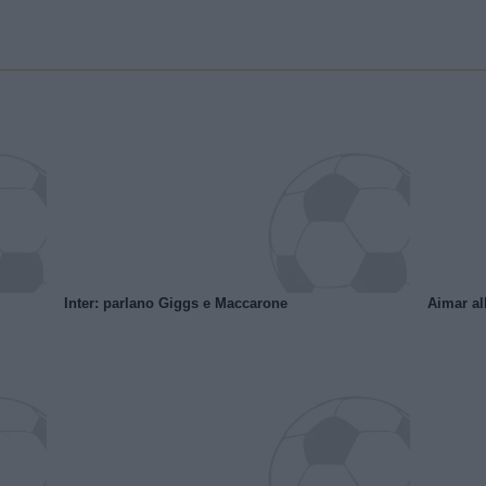
Inter: parlano Giggs e Maccarone
Aimar al