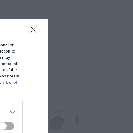
sonal or
ection to
ou may
 personal
out of the
 downstream
B’s List of