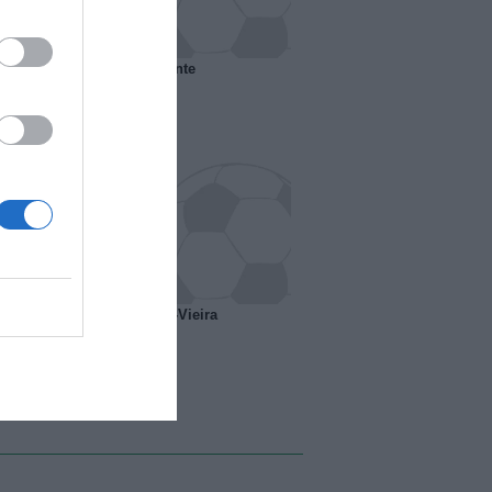
 il Marsiglia senza presidente
o ipotesi scambio Davids-Vieira