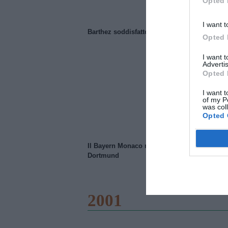
Opted 
I want t
Barthez soddisfatto del Manchester United
Opted 
I want 
Advertis
Opted 
I want t
of my P
was col
Opted 
Il Bayern Monaco ridimensiona il Borussia
Dortmund
2001