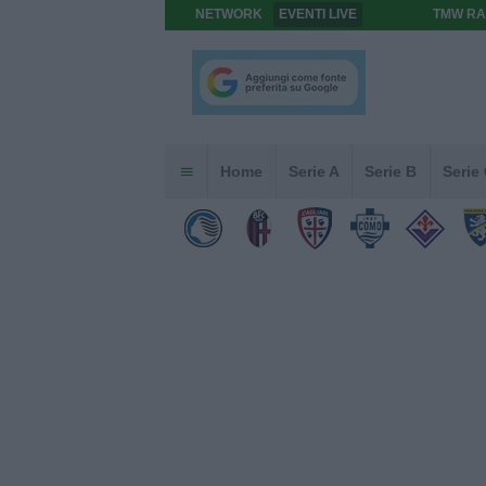
NETWORK
EVENTI LIVE
TMW RA
Home
Serie A
Serie B
Serie