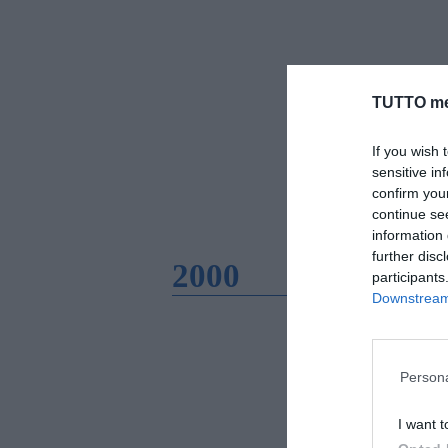
TUTTO me
If you wish 
sensitive in
confirm you
continue se
information 
further disc
2000
participants
Downstream 
Persona
I want t