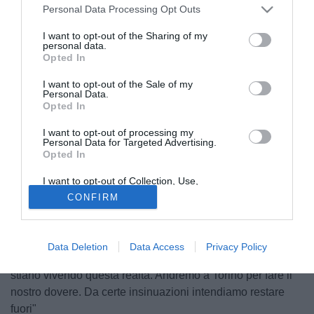
Personal Data Processing Opt Outs
I want to opt-out of the Sharing of my
personal data.
Opted In
I want to opt-out of the Sale of my
Personal Data.
Opted In
I want to opt-out of processing my
© foto di Giacomo Morini
Personal Data for Targeted Advertising.
Opted In
Queste le parole di Gasperini alla vigilia di una gara
importate del suo Genoa contro il Torino in piena lotta
I want to opt-out of Collection, Use,
salvezza: "L'invito alla squadra è di restare concentrata sui
Retention, Sale, and/or Sharing of my
CONFIRM
Personal Data that Is Unrelated with the
momenti che stiamo vivendo, di pensare a chiudere bene il
Purposes for which it was collected.
Opted Out
campionato e di prepararsi alla festa con il Lecce tra due
domeniche. E' fastidioso fronteggiare questo tipo di
Data Deletion
Data Access
Privacy Policy
avversari e devo dire che mi dispiace che piazze importanti
stiano vivendo questa realtà. Andremo a Torino per fare il
nostro dovere. Da certe insinuazioni intendiamo restare
fuori"