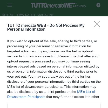
ARCHIVIO
NOTIZIE
TMW RADIO
MAGAZINE
TUTTO mercato WEB -
Do Not Process My
Gasperini: "No ad insinuazioni
Personal Information
contro il Genoa"
If you wish to opt-out of the sale, sharing to third parties, or
Autore Redazione TMW.
processing of your personal or sensitive information for
23.05.2009 15:32
2009
targeted advertising by us, please use the below opt-out
vedi letture
section to confirm your selection. Please note that after your
opt-out request is processed you may continue seeing
interest-based ads based on personal information utilized by
us or personal information disclosed to third parties prior to
your opt-out. You may separately opt-out of the further
disclosure of your personal information by third parties on the
IAB’s list of downstream participants. This information may
also be disclosed by us to third parties on the
IAB’s List of
Downstream Participants
that may further disclose it to other
third parties.