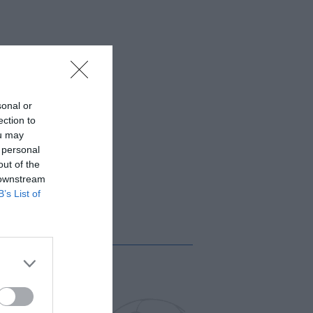
sonal or
ection to
ou may
 personal
out of the
 downstream
B’s List of