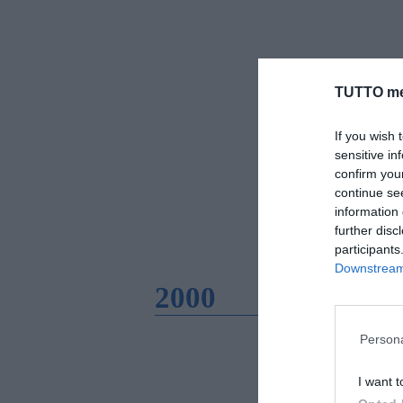
TUTTO me
If you wish 
sensitive in
confirm you
continue se
information 
further disc
participants
Downstream 
2000
Persona
I want t