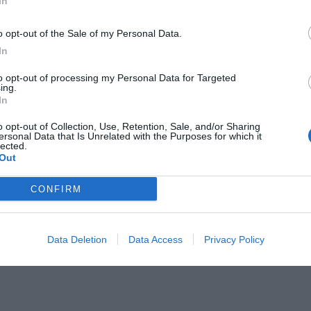
In
o opt-out of the Sale of my Personal Data.
In
to opt-out of processing my Personal Data for Targeted
Il Rayo Vallecano spinge per Zamorano
Francia,
ing.
In
o opt-out of Collection, Use, Retention, Sale, and/or Sharing
ersonal Data that Is Unrelated with the Purposes for which it
lected.
Out
CONFIRM
Wiltord vuole giocare
A gennai
Data Deletion
Data Access
Privacy Policy