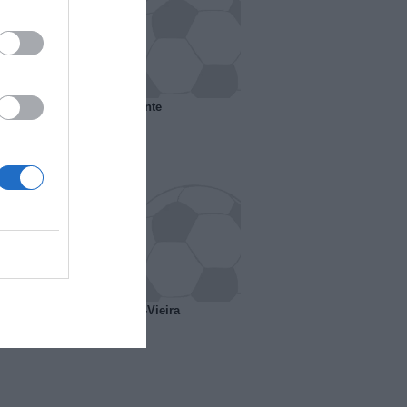
 il Marsiglia senza presidente
o ipotesi scambio Davids-Vieira