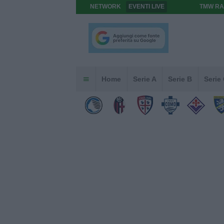
NETWORK
EVENTI LIVE
TMW RA
Home
Serie A
Serie B
Serie