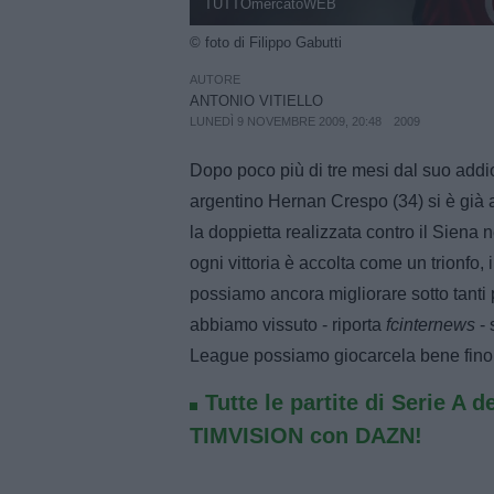
TUTTOmercatoWEB
© foto di Filippo Gabutti
AUTORE
ANTONIO VITIELLO
LUNEDÌ 9 NOVEMBRE 2009, 20:48
2009
Dopo poco più di tre mesi dal suo addio
argentino Hernan Crespo (34) si è già 
la doppietta realizzata contro il Siena n
ogni vittoria è accolta come un trionfo,
possiamo ancora migliorare sotto tanti p
abbiamo vissuto - riporta
fcinternews
- 
League possiamo giocarcela bene fino a
Tutte le partite di Serie A d
TIMVISION con DAZN!