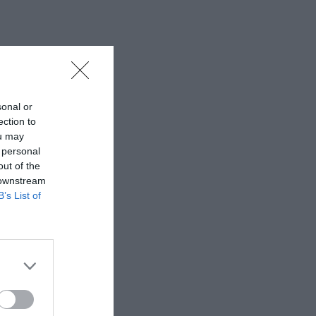
sonal or
ection to
ou may
 personal
out of the
 downstream
B’s List of