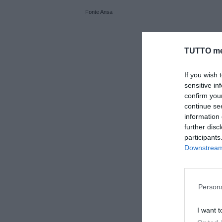
Fonte Ansa
TUTTO me
If you wish 
sensitive in
confirm you
continue se
information 
further disc
participants
Downstream 
Persona
I want t