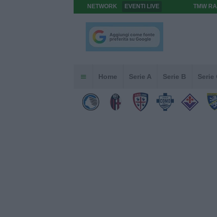
NETWORK
EVENTI LIVE
TMW RA
Home
Serie A
Serie B
Serie