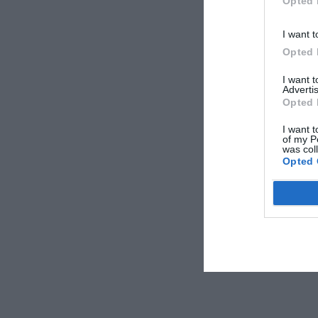
Opted 
I want t
Opted 
I want 
Advertis
Opted 
I want t
of my P
was col
Opted 