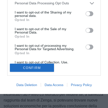
Personal Data Processing Opt Outs
I want to opt-out of the Sharing of my
personal data.
Opted In
I want to opt-out of the Sale of my
Personal Data.
Opted In
I want to opt-out of processing my
© foto di Fabio Vanzi
Personal Data for Targeted Advertising.
Opted In
Interrogato in esclusiva dai microfoni di Itasportpress,
l'agente del difensore del Catania Lorenzo Stovini -
I want to opt-out of Collection, Use,
Giocondo Martorelli - ha parlato del futuro del suo assistito,
Retention, Sale, and/or Sharing of my
CONFIRM
Personal Data that Is Unrelated with the
che con ogni probabilità sarà lontano dalla Sicilia: "Da
Purposes for which it was collected.
Opted Out
oggi Lorenzo è un giocatore libero di trovarsi una squadra
per la prossima stagione. L'accordo con la società
Data Deletion
Data Access
Privacy Policy
rossazzurra non è stato raggiunto. La scorsa settimana ho
incontrato l'ad Pietro Lo Monaco per vedere se, a salvezza
raggiunta dal team di Zenga, si potevano trovare nuove
soluzioni economiche per la positiva conclusione della