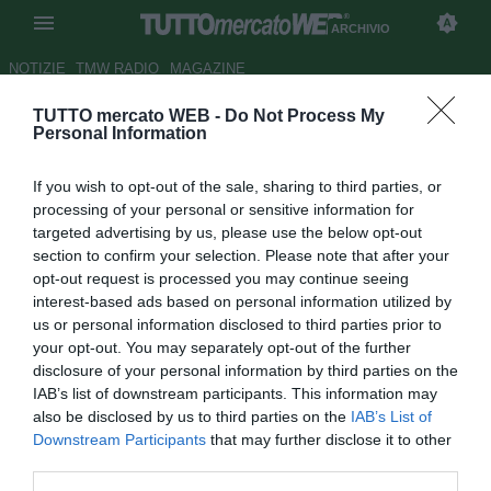
ARCHIVIO
NOTIZIE
TMW RADIO
MAGAZINE
TUTTO mercato WEB -
Do Not Process My
L'agente di Stovini: "Addio a
Personal Information
Catania"
If you wish to opt-out of the sale, sharing to third parties, or
Autore Andrea Losapio
processing of your personal or sensitive information for
07.05.2009 09:38
2009
targeted advertising by us, please use the below opt-out
vedi letture
section to confirm your selection. Please note that after your
opt-out request is processed you may continue seeing
interest-based ads based on personal information utilized by
us or personal information disclosed to third parties prior to
your opt-out. You may separately opt-out of the further
disclosure of your personal information by third parties on the
IAB’s list of downstream participants. This information may
also be disclosed by us to third parties on the
IAB’s List of
Downstream Participants
that may further disclose it to other
third parties.