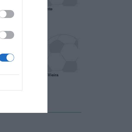
 il Marsiglia senza presidente
o ipotesi scambio Davids-Vieira