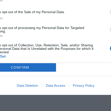
In
Il Rayo Vallecano spinge per Zamorano
Francia,
o opt-out of the Sale of my Personal Data.
In
to opt-out of processing my Personal Data for Targeted
ing.
In
o opt-out of Collection, Use, Retention, Sale, and/or Sharing
ersonal Data that Is Unrelated with the Purposes for which it
lected.
Out
Wiltord vuole giocare
A gennai
CONFIRM
Data Deletion
Data Access
Privacy Policy