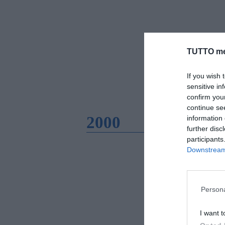
TUTTO me
If you wish 
sensitive in
confirm you
continue se
2000
information 
further disc
participants
Downstream 
Persona
I want t