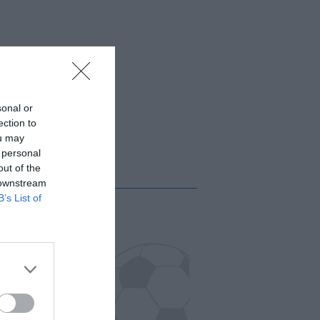
sonal or
ection to
ou may
 personal
out of the
 downstream
B’s List of