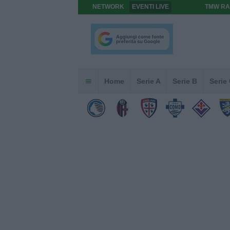
NETWORK
EVENTI LIVE
TMW RA
Home
Serie A
Serie B
Serie