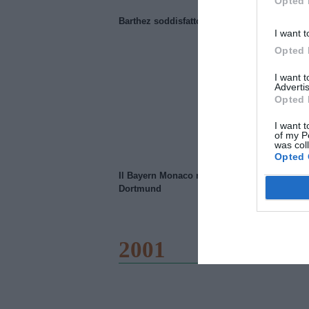
Opted 
Barthez soddisfatto del Manchester United
I want t
Opted 
I want 
Advertis
Opted 
I want t
of my P
was col
Opted 
Il Bayern Monaco ridimensiona il Borussia
Dortmund
2001