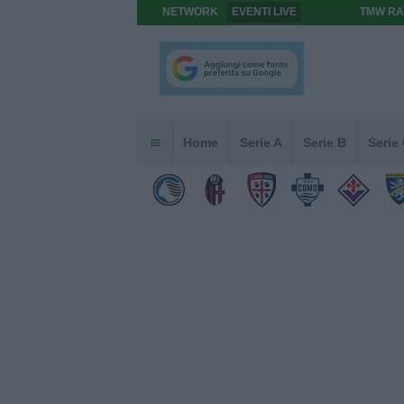
NETWORK
EVENTI LIVE
TMW RA
Home
Serie A
Serie B
Serie