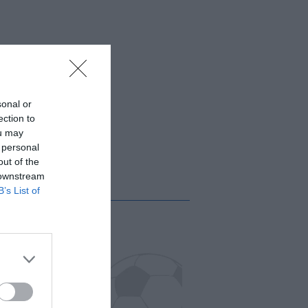
sonal or
ection to
ou may
 personal
out of the
 downstream
B’s List of