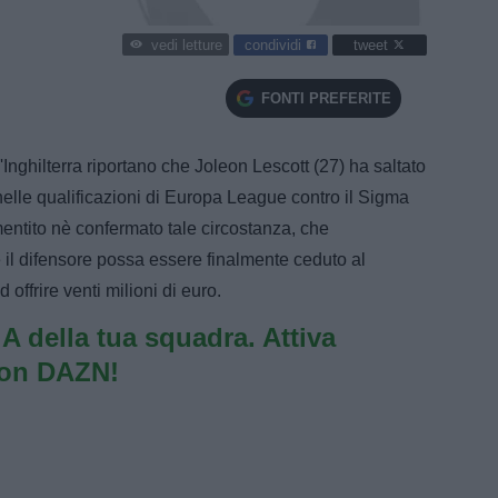
condividi
tweet
vedi letture
FONTI PREFERITE
l'Inghilterra riportano che Joleon Lescott (27) ha saltato
elle qualificazioni di Europa League contro il Sigma
ntito nè confermato tale circostanza, che
e il difensore possa essere finalmente ceduto al
 offrire venti milioni di euro.
e A della tua squadra. Attiva
con DAZN!