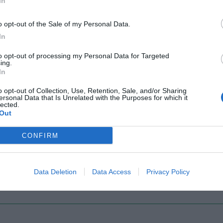
In
o opt-out of the Sale of my Personal Data.
Il Rayo Vallecano spinge per Zamorano
Francia,
In
to opt-out of processing my Personal Data for Targeted
ing.
In
o opt-out of Collection, Use, Retention, Sale, and/or Sharing
ersonal Data that Is Unrelated with the Purposes for which it
lected.
Out
CONFIRM
Wiltord vuole giocare
A gennai
Data Deletion
Data Access
Privacy Policy