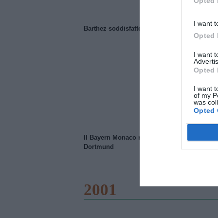
Opted 
I want t
Barthez soddisfatto del Manchester United
Opted 
I want 
Advertis
Opted 
I want t
of my P
was col
Opted 
Il Bayern Monaco ridimensiona il Borussia
Dortmund
2001