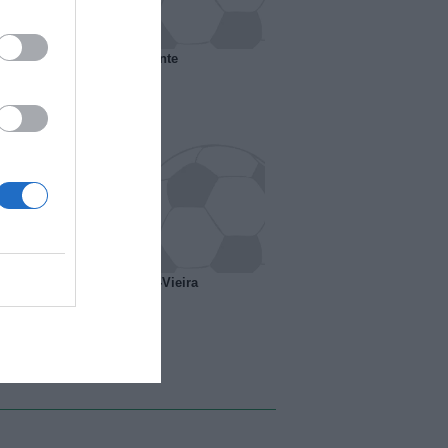
 il Marsiglia senza presidente
o ipotesi scambio Davids-Vieira