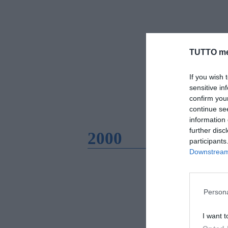
TUTTO me
If you wish 
sensitive in
confirm you
continue se
information 
further disc
2000
participants
Downstream 
Persona
I want t