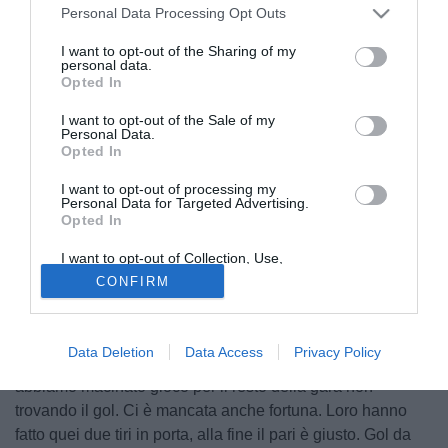
Personal Data Processing Opt Outs
I want to opt-out of the Sharing of my
personal data.
Opted In
I want to opt-out of the Sale of my
Personal Data.
Opted In
I want to opt-out of processing my
Personal Data for Targeted Advertising.
Opted In
© foto di Giacomo Morini
I want to opt-out of Collection, Use,
Il tecnico del Napoli, Walter Mazzarri, ha rilasciato alcune
Retention, Sale, and/or Sharing of my
CONFIRM
Personal Data that Is Unrelated with the
dichiarazioni nel post-partita: "Dispiace molto.
Purposes for which it was collected.
Psicologicamente dopo il primo gol la voglia di reagire ci
Opted Out
ha portato a prendere il secondo che forse è in fuorigioco. I
Data Deletion
Data Access
Privacy Policy
cinque minuti iniziali ci hanno condizionato fortemente,
abbiamo macinato gioco per il resto della gara non
trovando il gol. Ci è mancata anche fortuna. Loro hanno
fatto quei due tiri in porta, alla fine il pari è giusto. Gol da