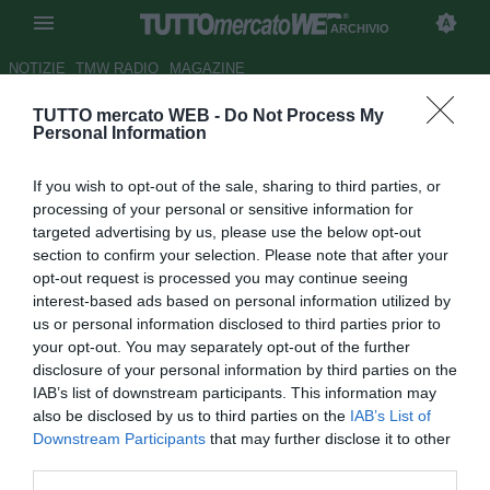
ARCHIVIO
NOTIZIE
TMW RADIO
MAGAZINE
TUTTO mercato WEB -
Do Not Process My
Napoli, Mazzarri: "Il pareggio è
Personal Information
giusto"
If you wish to opt-out of the sale, sharing to third parties, or
Autore Matteo Magrini
processing of your personal or sensitive information for
28.10.2009 23:56
2009
targeted advertising by us, please use the below opt-out
vedi letture
section to confirm your selection. Please note that after your
opt-out request is processed you may continue seeing
interest-based ads based on personal information utilized by
us or personal information disclosed to third parties prior to
your opt-out. You may separately opt-out of the further
disclosure of your personal information by third parties on the
IAB’s list of downstream participants. This information may
also be disclosed by us to third parties on the
IAB’s List of
Downstream Participants
that may further disclose it to other
third parties.