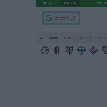
NETWORK
EVENTI LIVE
TMW RA
Home
Serie A
Serie B
Serie