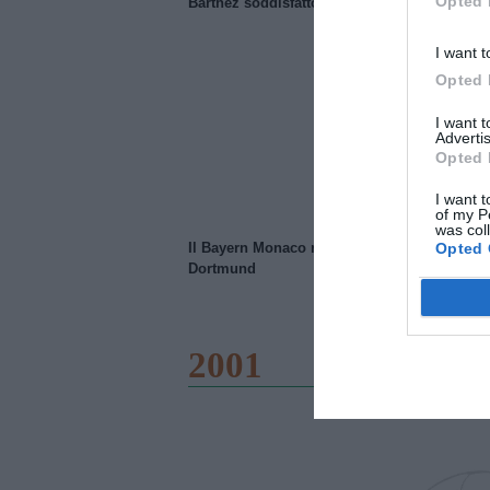
Opted 
Barthez soddisfatto del Manchester United
I want t
Opted 
I want 
Advertis
Opted 
I want t
of my P
was col
Opted 
Il Bayern Monaco ridimensiona il Borussia
Dortmund
2001