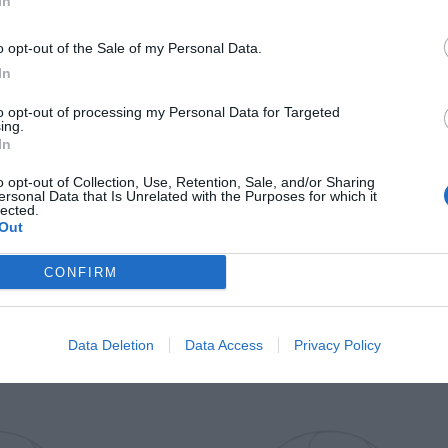
In
Il Rayo Vallecano spinge per Zamorano
Francia,
o opt-out of the Sale of my Personal Data.
In
to opt-out of processing my Personal Data for Targeted
ing.
In
o opt-out of Collection, Use, Retention, Sale, and/or Sharing
ersonal Data that Is Unrelated with the Purposes for which it
lected.
Out
Wiltord vuole giocare
A gennai
CONFIRM
Data Deletion
Data Access
Privacy Policy