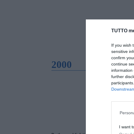
TUTTO me
If you wish 
sensitive in
confirm you
2000
continue se
information 
further disc
participants
Downstream 
Persona
I want t