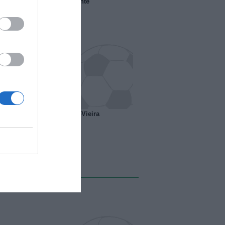
 il Marsiglia senza presidente
o ipotesi scambio Davids-Vieira