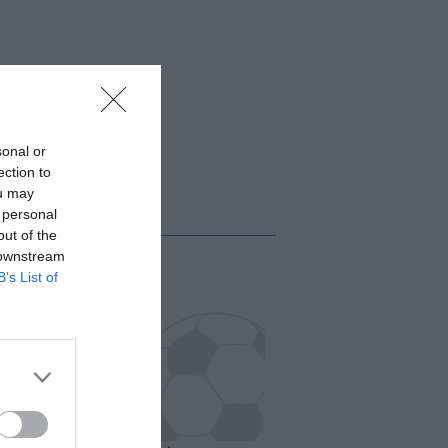
sonal or
ection to
ou may
 personal
out of the
 downstream
B’s List of