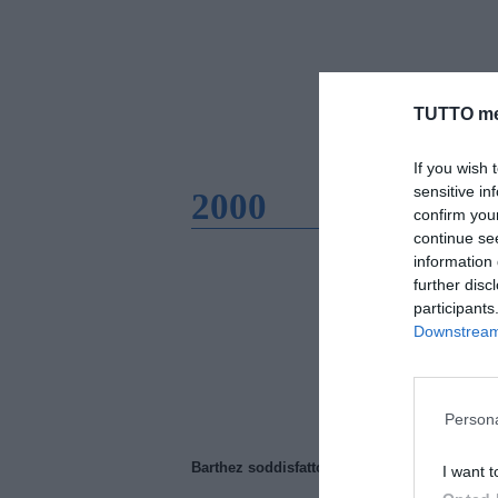
TUTTO me
If you wish 
sensitive in
2000
confirm you
continue se
information 
further disc
participants
Downstream 
Persona
Barthez soddisfatto del Manchester United
I want t