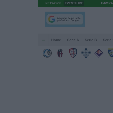
NETWORK
EVENTI LIVE
TMW RA
Home
Serie A
Serie B
Serie