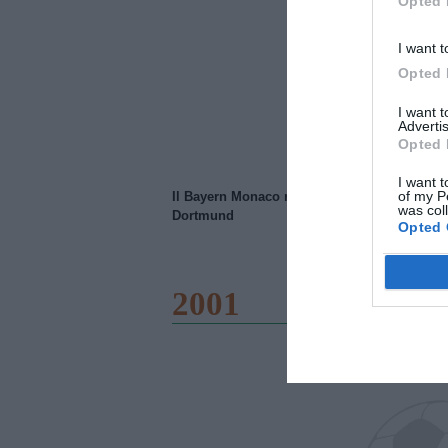
Opted 
I want t
Opted 
I want 
Advertis
Opted 
I want t
of my P
Il Bayern Monaco ridimensiona il Borussia
was col
Dortmund
Opted 
2001