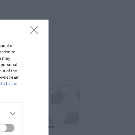
sonal or
ection to
ou may
 personal
out of the
 downstream
B’s List of
 il Marsiglia senza presidente