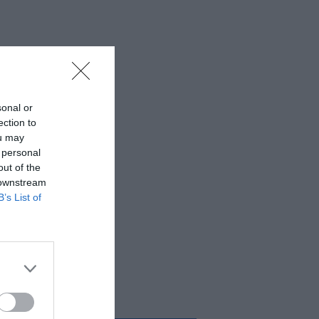
sonal or
ection to
ou may
 personal
out of the
 downstream
B’s List of