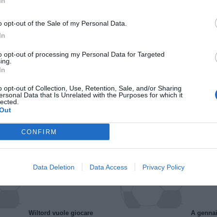
In
o opt-out of the Sale of my Personal Data.
In
to opt-out of processing my Personal Data for Targeted
ing.
In
o opt-out of Collection, Use, Retention, Sale, and/or Sharing
ersonal Data that Is Unrelated with the Purposes for which it
lected.
Il Rayo Vallecano spinge per Zamorano
Francia,
Out
CONFIRM
Data Deletion
Data Access
Privacy Policy
Wiltord vuole giocare
A gennai