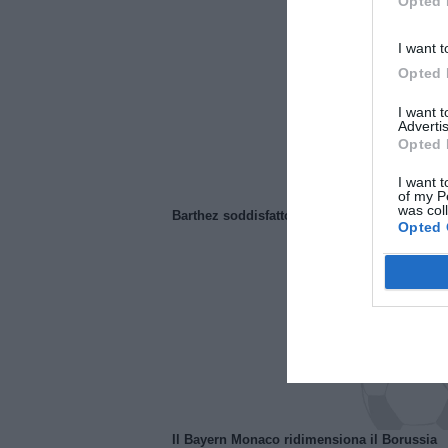
Opted 
I want t
Opted 
I want 
Advertis
Opted 
I want t
of my P
was col
Barthez soddisfatto del Manchester United
Opted 
Il Bayern Monaco ridimensiona il Borussia