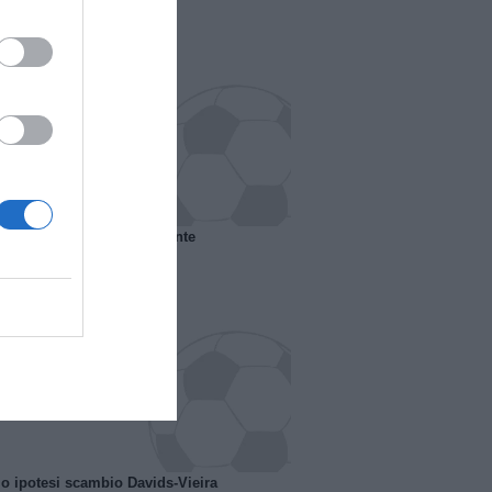
 il Marsiglia senza presidente
o ipotesi scambio Davids-Vieira