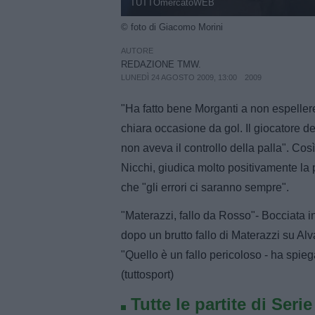
TUTTOmercatoWEB
© foto di Giacomo Morini
AUTORE
REDAZIONE TMW.
LUNEDÌ 24 AGOSTO 2009, 13:00
2009
"Ha fatto bene Morganti a non espeller
chiara occasione da gol. Il giocatore 
non aveva il controllo della palla". Così
Nicchi, giudica molto positivamente la p
che "gli errori ci saranno sempre".
"Materazzi, fallo da Rosso"- Bocciata in
dopo un brutto fallo di Materazzi su Al
"Quello è un fallo pericoloso - ha spieg
(tuttosport)
Tutte le partite di Seri