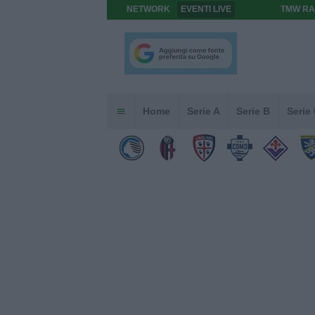
NETWORK
EVENTI LIVE
TMW RA
Home
Serie A
Serie B
Serie