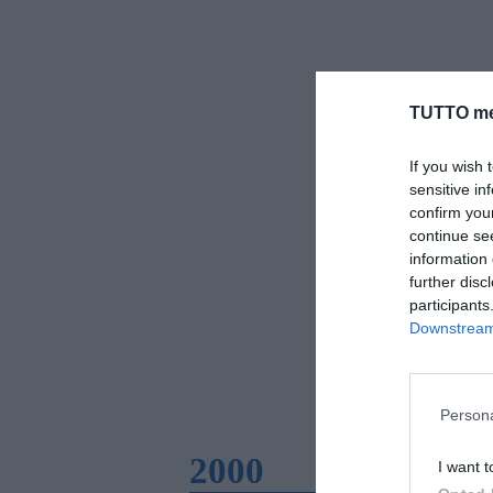
TUTTO me
If you wish 
sensitive in
confirm you
continue se
information 
further disc
participants
Downstream 
Persona
2000
I want t