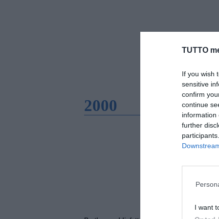
TUTTO me
If you wish 
sensitive in
confirm you
2000
continue se
information 
further disc
participants
Downstream 
Persona
I want t