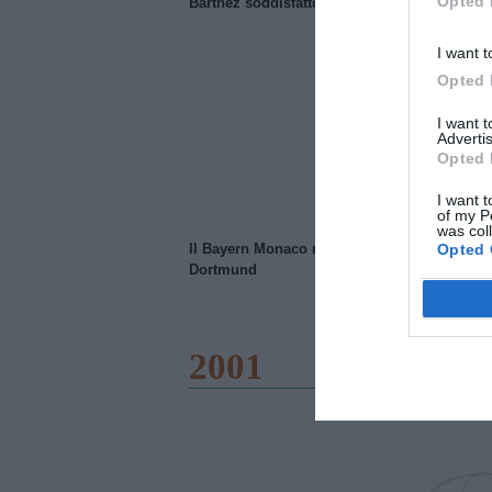
Opted 
Barthez soddisfatto del Manchester United
I want t
Opted 
I want 
Advertis
Opted 
I want t
of my P
was col
Opted 
Il Bayern Monaco ridimensiona il Borussia
Dortmund
2001