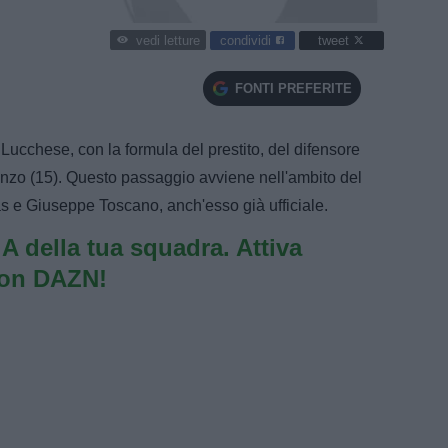
condividi
tweet
vedi letture
FONTI PREFERITE
 Lucchese, con la formula del prestito, del difensore
renzo (15). Questo passaggio avviene nell'ambito del
as e Giuseppe Toscano, anch'esso già ufficiale.
e A della tua squadra. Attiva
con DAZN!