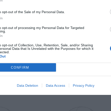
In
Il Rayo Vallecano spinge per Zamorano
Francia,
o opt-out of the Sale of my Personal Data.
In
to opt-out of processing my Personal Data for Targeted
ing.
In
o opt-out of Collection, Use, Retention, Sale, and/or Sharing
ersonal Data that Is Unrelated with the Purposes for which it
lected.
Out
Wiltord vuole giocare
A gennai
CONFIRM
Data Deletion
Data Access
Privacy Policy