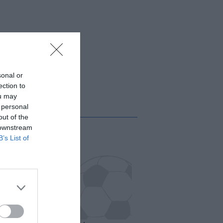
sonal or
ection to
ou may
 personal
out of the
 downstream
B’s List of