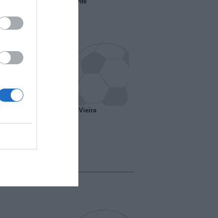
 il Marsiglia senza presidente
o ipotesi scambio Davids-Vieira