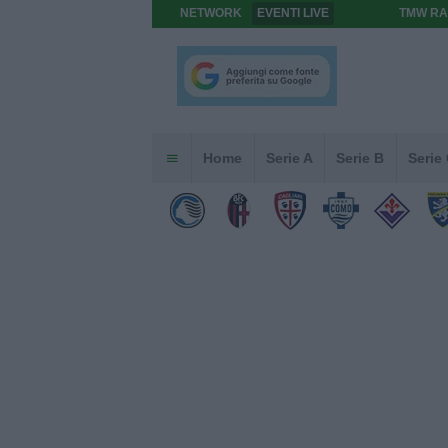
NETWORK
EVENTI LIVE
TMW RA
Home
Serie A
Serie B
Serie