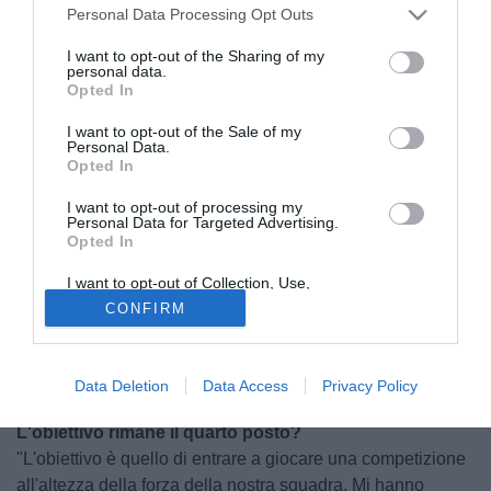
Personal Data Processing Opt Outs
I want to opt-out of the Sharing of my
personal data.
Opted In
I want to opt-out of the Sale of my
Personal Data.
Opted In
I want to opt-out of processing my
Personal Data for Targeted Advertising.
Una Roma perfetta
Opted In
"Faccio i complimenti ai miei giocatori perché il Napoli era
I want to opt-out of Collection, Use,
dall'anno scorso contro di noi che non perdeva in casa.
Retention, Sale, and/or Sharing of my
Questo risultato da' valore alla forza della nostra squadra.
CONFIRM
Personal Data that Is Unrelated with the
Purposes for which it was collected.
Se non sei squadra, non puoi fare un risultato così a
Opted Out
Napoli. Abbiamo gestito bene il risultato durante la partita.
Data Deletion
Data Access
Privacy Policy
E' un 3-0 rotondo, condotto in porto non senza fatica".
L'obiettivo rimane il quarto posto?
"L'obiettivo è quello di entrare a giocare una competizione
all'altezza della forza della nostra squadra. Mi hanno