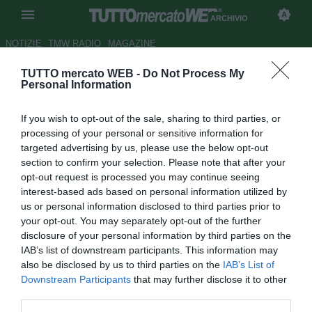
ARCHIVIO
NOTIZIE
TMW RADIO
MAGAZINE
TUTTO mercato WEB -
Do Not Process My
Roma, Spalletti: "Partita
Personal Information
perfetta"
If you wish to opt-out of the sale, sharing to third parties, or
Autore Redazione TMW.
processing of your personal or sensitive information for
25.01.2009 17:30
2009
targeted advertising by us, please use the below opt-out
vedi letture
section to confirm your selection. Please note that after your
opt-out request is processed you may continue seeing
interest-based ads based on personal information utilized by
us or personal information disclosed to third parties prior to
your opt-out. You may separately opt-out of the further
disclosure of your personal information by third parties on the
IAB’s list of downstream participants. This information may
also be disclosed by us to third parties on the
IAB’s List of
Downstream Participants
that may further disclose it to other
third parties.