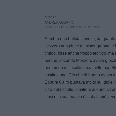
AUTORE
ANDREA LOSAPIO
GIOVEDÌ 12 FEBBRAIO 2009, 11:12
2009
Sembra una battuta, invece, da quanto t
svizzero non piace al mister granata e 
timido, forse anche troppo tecnico, ma 
perchè, secondo Monzon, aveva giocato
nemmeno un'insufficienza nelle pagelle 
sostituzione. Ciò che di buono aveva f
Eppure Cairo puntava molto sul gioiellin
cifra del riscatto, 2 milioni di euro. Dz
tifosi e la sua maglia è stata la più ven