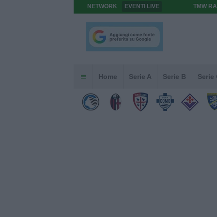
NETWORK
EVENTI LIVE
TMW RA
Home
Serie A
Serie B
Serie