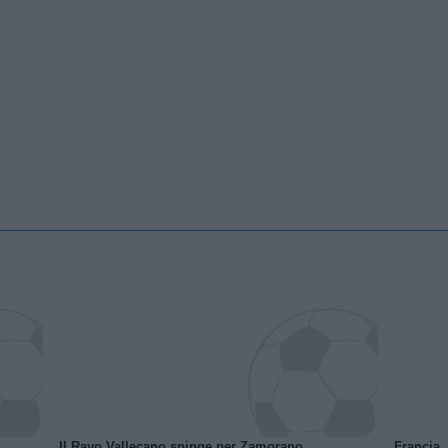
Il Rayo Vallecano spinge per Zamorano
Francia,