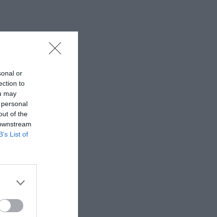
sonal or
ection to
ou may
 personal
out of the
 downstream
B’s List of