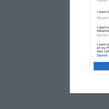
Opted 
I want t
Opted 
I want 
Advertis
Opted 
I want t
of my P
was col
Opted 