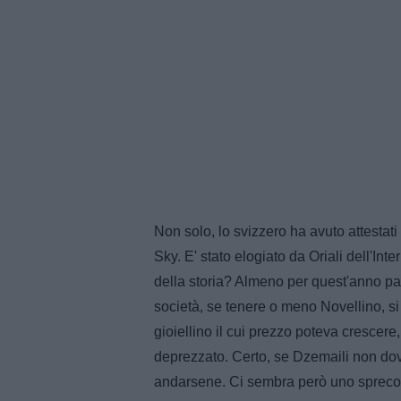
Non solo, lo svizzero ha avuto attestat
Sky. E' stato elogiato da Oriali dell'Int
della storia? Almeno per quest'anno par
società, se tenere o meno Novellino, si
gioiellino il cui prezzo poteva crescere
deprezzato. Certo, se Dzemaili non dov
andarsene. Ci sembra però uno spreco q