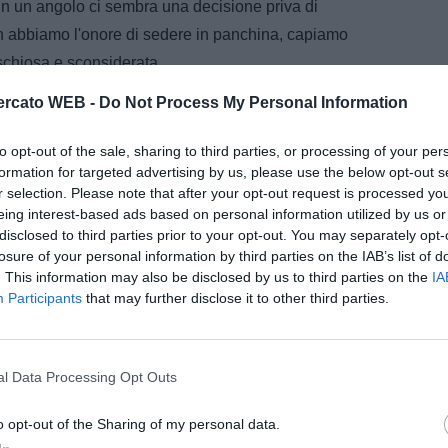
 in un angolo ci sembra una decisione priva di
on abbiamo l'onore di sedere in panchina, capiamo
ischiosa e sconsiderata.
rcato WEB -
Do Not Process My Personal Information
 se sono questi gli uomini su cui punta Novellino, c'è
 Così pare assurdo tenere in panchina Barone che
to opt-out of the sale, sharing to third parties, or processing of your per
he in questo caso sarà deprezzato, con notevoli danni
formation for targeted advertising by us, please use the below opt-out s
anero aveva investito molto. Ora tutto è riposto in
r selection. Please note that after your opt-out request is processed y
eing interest-based ads based on personal information utilized by us or
ovellino. Comunque Cairo ci pensi bene prima di far
disclosed to third parties prior to your opt-out. You may separately opt-
Torino. Un presidente non dovrebbe entrare nelle scelte
losure of your personal information by third parties on the IAB’s list of
caso un suo intervento ci sembra doveroso.
. This information may also be disclosed by us to third parties on the
IA
Participants
that may further disclose it to other third parties.
i DAZN e PRIME in promo a soli
. Attiva ora Online!
l Data Processing Opt Outs
o opt-out of the Sharing of my personal data.