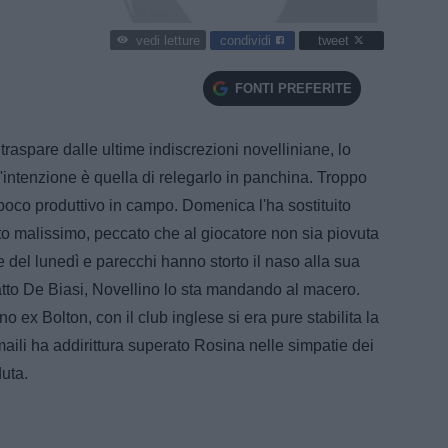
condividi
tweet
vedi letture
FONTI PREFERITE
raspare dalle ultime indiscrezioni novelliniane, lo
l'intenzione è quella di relegarlo in panchina. Troppo
poco produttivo in campo. Domenica l'ha sostituito
 malissimo, peccato che al giocatore non sia piovuta
del lunedì e parecchi hanno storto il naso alla sua
atto De Biasi, Novellino lo sta mandando al macero.
o ex Bolton, con il club inglese si era pure stabilita la
emaili ha addirittura superato Rosina nelle simpatie dei
duta.