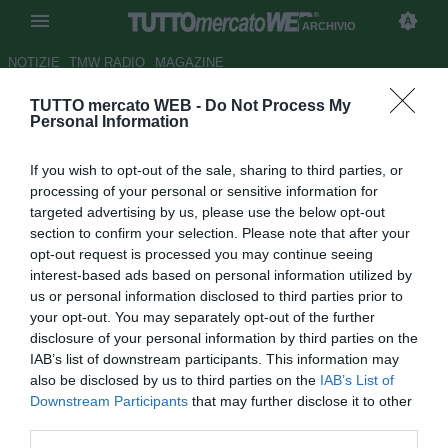
ARCHIVIO
NOTIZIE
TMW RADIO
MAGAZINE
TUTTO mercato WEB -
Do Not Process My
Udinese, Pozzo: "Non
Personal Information
vendiamo nessuno, ma..."
If you wish to opt-out of the sale, sharing to third parties, or
Autore Francesco Caputo
processing of your personal or sensitive information for
10.05.2009 10:39
2009
targeted advertising by us, please use the below opt-out
vedi letture
section to confirm your selection. Please note that after your
opt-out request is processed you may continue seeing
interest-based ads based on personal information utilized by
us or personal information disclosed to third parties prior to
your opt-out. You may separately opt-out of the further
disclosure of your personal information by third parties on the
IAB’s list of downstream participants. This information may
also be disclosed by us to third parties on the
IAB’s List of
Downstream Participants
that may further disclose it to other
third parties.