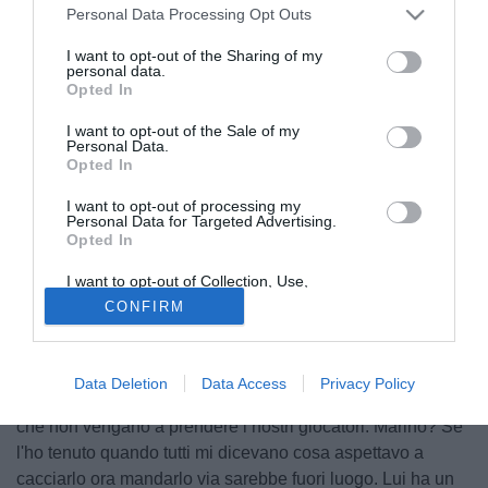
Personal Data Processing Opt Outs
I want to opt-out of the Sharing of my
personal data.
Opted In
I want to opt-out of the Sale of my
Personal Data.
Opted In
I want to opt-out of processing my
© foto di Federico De Luca
Personal Data for Targeted Advertising.
Opted In
Il patron dell'Udinese, Giampaolo Pozzo, al termine della
partita contro la Lazio svela le intenzioni sul mercato del
I want to opt-out of Collection, Use,
club bianconero per la prossima stagione: "Non vendiamo
Retention, Sale, and/or Sharing of my
CONFIRM
Personal Data that Is Unrelated with the
nessuno. Vogliamo ripeterci il prossimo anno con la stessa
Purposes for which it was collected.
Opted Out
squadra. Però non abbiamo il potere contrattuale di
trattenere giocatori davanti a grosse richieste. Vorrei tenerli
Data Deletion
Data Access
Privacy Policy
tutti. E' vero che in giro non ci sono tanti soldi, perciò spero
che non vengano a prendere i nostri giocatori. Marino? Se
l'ho tenuto quando tutti mi dicevano cosa aspettavo a
cacciarlo ora mandarlo via sarebbe fuori luogo. Lui ha un